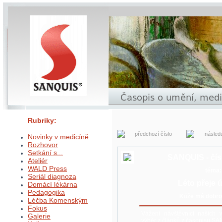
Rubriky:
předchozí číslo
následu
Novinky v medicíně
Rozhovor
Setkání s...
SANQUIS - čís
Ateliér
WALD Press
téma:
Seriál diagnoza
Léto přeje 
Domácí lékárna
Pedagogika
Kůže má dobr
Léčba Komenským
Fokus
Vážení návštěvníci našich 
Galerie
výběr z článků z časopisu S