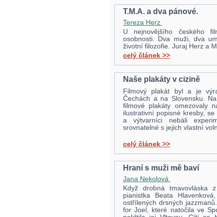
T.M.A. a dva pánové.
Tereza Herz
U nejnovějšího českého fi
osobnosti. Dva muži, dva umě
životní filozofie. Juraj Herz a
celý článek >>
Naše plakáty v cizině
Filmový plakát byl a je vý
Čechách a na Slovensku. Na 
filmové plakáty omezovaly na
ilustrativní popisné kresby, s
a výtvarníci nebáli experim
srovnatelné s jejich vlastní vo
celý článek >>
Hraní s muži mě baví
Jana Nekolová
Když drobná tmavovláska z
pianistka Beata Hlavenková,
ostřílených drsných jazzmanů
for Joel, které natočila ve S