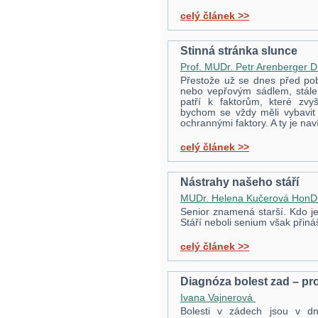
celý článek >>
Stinná stránka slunce
Prof. MUDr. Petr Arenberger 
Přestože už se dnes před pob
nebo vepřovým sádlem, stále
patří k faktorům, které zvyš
bychom se vždy měli vybavi
ochrannými faktory. A ty je na
celý článek >>
Nástrahy našeho stáří
MUDr. Helena Kučerová Hon
Senior znamená starší. Kdo je
Stáří neboli senium však přiná
celý článek >>
Diagnóza bolest zad – pr
Ivana Vajnerová
Bolesti v zádech jsou v d