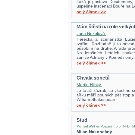
Láká ji postava Desdemony, 
úspěšné inscenaci Bouře na L
celý článek >>
Mám štěstí na role velkýc
Jana Nekolová
Herečka a scenáristka Luc
tvářím. Rozhodně jí to nevadí
působím na druhé. A ráda pros
Na letošních Letních shake
žárlivé Adriany v Komedii omyl
celý článek >>
Chvála sonetů
Martin Hilský
Je to až zázrak, co všechno s
šířku měří pouhých pět stop a 
William Shakespeare.
celý článek >>
Stud
Michael Wellner-Pospíšil
prof. PhDr. 
Milan Nakonečný