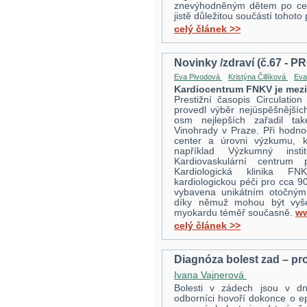
znevýhodněným dětem po celé
jistě důležitou součástí tohoto
celý článek >>
Novinky /zdraví (č.67 - P
Eva Pivodová
Kristýna Čillíková
Eva
Kardiocentrum FNKV je mezi
Prestižní časopis Circulatio
provedl výběr nejúspěšnějšíc
osm nejlepších zařadil tak
Vinohrady v Praze. Při hodnoce
center a úrovni výzkumu, k
například Výzkumný ins
Kardiovaskulární centrum 
Kardiologická klinika FN
kardiologickou péči pro cca 9
vybavena unikátním otočným 
díky němuž mohou být vyšet
myokardu téměř současně.
ww
celý článek >>
Diagnóza bolest zad – p
Ivana Vajnerová
Bolesti v zádech jsou v d
odborníci hovoří dokonce o ep