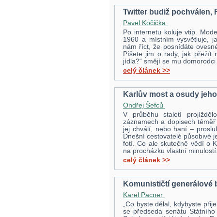
Twitter budiž pochválen
Pavel Kočička
Po internetu koluje vtip. Mod
1960 a místním vysvětluje, ja
nám říct, že posnídáte ovesn
Píšete jim o rady, jak přežít
jídla?“ smějí se mu domorodc
celý článek >>
Karlův most a osudy jeho
Ondřej Šefců
V průběhu staletí projíždě
záznamech a dopisech téměř v
jej chválí, nebo haní – proslu
Dnešní cestovatelé působivé jevi
fotí. Co ale skutečně vědí o
na procházku vlastní minulostí
celý článek >>
Komunističtí generálové b
Karel Pacner
„Co byste dělal, kdybyste přij
se předseda senátu Státního 