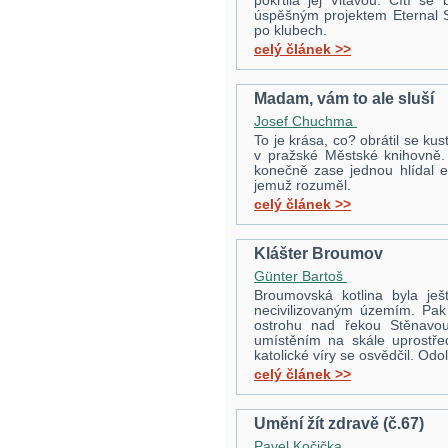
pokřtila jej Vltavou. Cítí se
úspěšným projektem Eternal S
po klubech.
celý článek >>
Madam, vám to ale sluší
Josef Chuchma
To je krása, co? obrátil se ku
v pražské Městské knihovně. 
konečně zase jednou hlídal ex
jemuž rozuměl.
celý článek >>
Klášter Broumov
Günter Bartoš
Broumovská kotlina byla ješ
necivilizovaným územím. Pak 
ostrohu nad řekou Stěnavou
umístěním na skále uprostře
katolické víry se osvědčil. Odo
celý článek >>
Umění žít zdravě (č.67)
Pavel Kočička