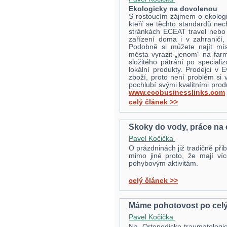
Ekologicky na dovolenou
S rostoucím zájmem o ekologii,
kteří se těchto standardů ne
stránkách ECEAT travel nebo
zařízení doma i v zahraničí, 
Podobně si můžete najít mí
města vyrazit „jenom“ na far
složitého pátrání po special
lokální produkty. Prodejci v
zboží, proto není problém si 
pochlubí svými kvalitními prod
www.ecobusinesslinks.com
celý článek >>
Skoky do vody, práce na 
Pavel Kočička
O prázdninách již tradičně přib
mimo jiné proto, že mají v
pohybovým aktivitám.
celý článek >>
Máme pohotovost po celý
Pavel Kočička
Na Ortopedicko-traumatologic