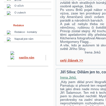
archiv
zvláště těch strašlivých búrsk
O očích
osobně apeluje, žádá.
Po vzoru Britů pojali nábor 
O zubech
výzva, zase ten pronikavý po
city Američanů útočí ovšem
parádě a národních barvách.
A pak už nebylo třeba nic vy
Redakce
němčinou, ruštinou či švédšt
Princip zůstal stejný. Až troc
Redakce - kontakty
těmi apelativními díly předst
Kitchenera fotografoval Alexa
Napsali jste nám
Montgomery Flagg...
A víte, kdo je autorem té skv
světě Jiřího Slívy.
Irena Jirků
napište nám
celý článek >>
Jiří Slíva: Dělám jen to, c
Irena Jirků
„Kdy jsem dělal první litogra
Pamatuju si přesně ten respek
tak jako dnes nade mnou stojí 
Jiří Šalamoun. Ten mě k techn
jsem to zkoušet nechtěl. Mysl
perokresby na zadní stranu 
neprozřetelným rozhodnutím. P