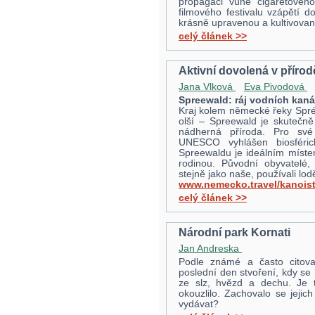
propagaci vůně cigaretového
filmového festivalu vzápětí d
krásně upravenou a kultivovan
celý článek >>
Aktivní dovolená v přírod
Jana Vlková
Eva Pivodová
Spreewald: ráj vodních kaná
Kraj kolem německé řeky Spré
olší – Spreewald je skutečně
nádherná příroda. Pro své
UNESCO vyhlášen biosférick
Spreewaldu je ideálním místem
rodinou. Původní obyvatelé, 
stejně jako naše, používali lod
www.nemecko.travel/kanoist
celý článek >>
Národní park Kornati
Jan Andreska
Podle známé a často citova
poslední den stvoření, kdy se 
ze slz, hvězd a dechu. Je 
okouzlilo. Zachovalo se jeji
vydávat?