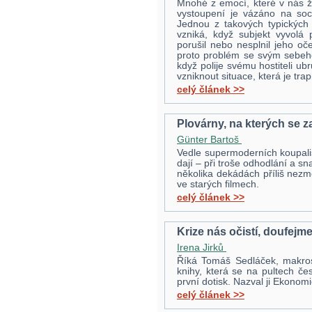
Mnohé z emocí, které v nás živ
vystoupení je vázáno na soci
Jednou z takových typických s
vzniká, když subjekt vyvolá 
porušil nebo nesplnil jeho o
proto problém se svým sebeh
když polije svému hostiteli ub
vzniknout situace, která je tra
celý článek >>
Plovárny, na kterých se z
Günter Bartoš
Vedle supermoderních koupališ
dají – při troše odhodlání a sn
několika dekádách příliš nezmě
ve starých filmech.
celý článek >>
Krize nás očistí, doufejme
Irena Jirků
Říká Tomáš Sedláček, makro
knihy, která se na pultech če
první dotisk. Nazval ji Ekonomi
celý článek >>