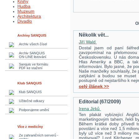
Knihy
Hudba
Muzeum
Architektura
Divadlo
O
Několik vět...
Archivy SANQUIS
Jiří Wald
Archiv všech čísel
Dostal jsem od paní šéfred
zavzpomínal na přelomovou ud
Archiv SANQUIS
ON-LINE listování
Československu. U nás doma 
Hlas Ameriky a BBC, a tak
Sanquis ve formátu
informováni. Bylo jasné, že po
PDF ke stažení
Naše manželky souhlasily, že p
zatýkání a budou se muset p
postupně od nejstaršího k nej
Klub SANQUIS
celý článek >>
Klub SANQUIS
Editorial (67/2009)
Užitečné odkazy
Irena Jirků
Podporujeme umění
Ten plakát vybízející Angli
marketingovým tahem, řekli b
Během krátké doby přivedl t
Více z medicíny
povolání a více než 1,5 milion
byly už více než 3 miliony mu
Ze zahraničních serverů -
motivoval? Lord Kitchener, m