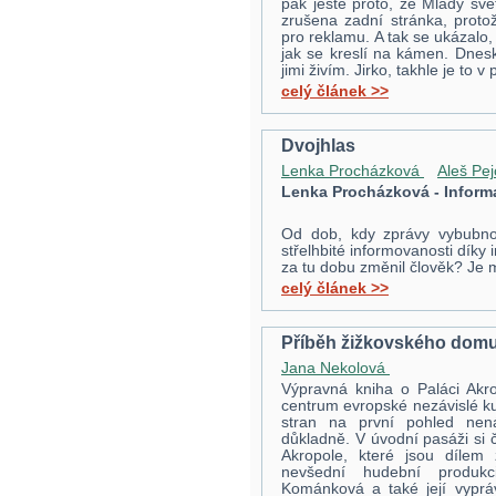
pak ještě proto, že Mladý svě
zrušena zadní stránka, proto
pro reklamu. A tak se ukázalo,
jak se kreslí na kámen. Dneska
jimi živím. Jirko, takhle je to 
celý článek >>
Dvojhlas
Lenka Procházková
Aleš Pe
Lenka Procházková - Inform
Od dob, kdy zprávy vybubno
střelhbité informovanosti díky i
za tu dobu změnil člověk? Je m
celý článek >>
Příběh žižkovského dom
Jana Nekolová
Výpravná kniha o Paláci Akro
centrum evropské nezávislé ku
stran na první pohled nen
důkladně. V úvodní pasáži si
Akropole, které jsou dílem
nevšední hudební produkc
Kománková a také její vypráv