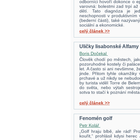
odborníci hovoří dokonce o ep
varovná: bolestmi zad trpí až
dětí. Tato diagnóza je jed
neschopnosti v produktivním 
(bederní části), také nazývaný
sociální a ekonomické.
celý článek >>
Uličky lisabonské Alfamy
Boris Dočekal
Člověk chodí po městech, jak
pozoruhodné kostely či paláce
let. A často si ani nevšimne,
jinde. Přitom tyhle okamžiky 
prchavé a už nikdy se nebudo
by turista viděl Torre de Bele
do světa, nebo výtah sestroj
sotva to stačí k poznání města
celý článek >>
Fenomén golf
Petr Kolář
„Golf hraju blbě, ale rád! Pr
kouřit,“ prohlásil kdysi here