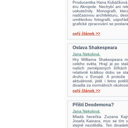
Producentka Hana Kubáčková 
éru Akropole. Nechybí ani re
uskutečnily. Monografii, k
nadčasovou architekturu, desi
uměleckou fotografii, uspořá
grafické zpracování se postara
celý článek >>
Oslava Shakespeara
Jana Nekolová
Hry Williama Shakespeara ma
celého světa. Hrají je po sta
našich zeměpisných šířkách 
relativně krátkou dobu se st
druhu v Evropě. A protože v
aktuálnosti, jistě i letos pot
divadla za normálních okolnost
celý článek >>
Příští Desdemona?
Jana Nekolová
Mladá herečka Zuzana Kajn
Josefa Kainara, moc se tím v
stejně nezdědila. Ten divadel