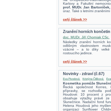
Karlovy a Fakultní nemocni
prof. MUDr. Jan Bartoníček,
úraz. Také s letními zraněním
celý článek >>
Zranění horních končetin 
doc. MUDr. Jiří Chomiak CSc.
Následky zranění horních k
odlišným vlastnostem musk
vzácné – a to díky velké 
rostoucího jedince.
celý článek >>
Novinky - zdraví (č.67)
Eva Pivodová
Kristýna Čillíková
Eva
Kosmetika pomůže
Slunečni
Řecká společnost Korres, k
přípravky, se rozhodla po
Houdové: 10 procent z prod
obsahuje výtažky právě ze
Slunečnice. Nadační fond fun
Helena Houdová jeho myšlenku
organizaci Sunflower Chil