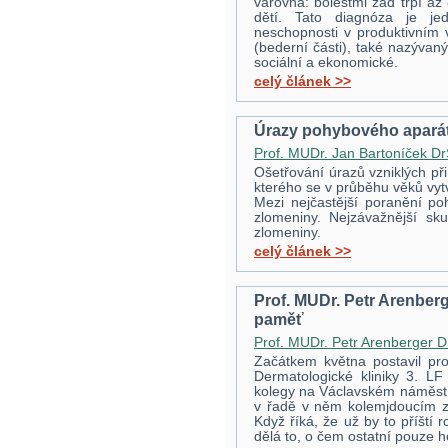
varovná: bolestmi zad trpí až
dětí. Tato diagnóza je jed
neschopnosti v produktivním 
(bederní části), také nazývaný
sociální a ekonomické.
celý článek >>
Úrazy pohybového apará
Prof. MUDr. Jan Bartoníček Dr
Ošetřování úrazů vzniklých při
kterého se v průběhu věků vytv
Mezi nejčastější poranění po
zlomeniny. Nejzávažnější sk
zlomeniny.
celý článek >>
Prof. MUDr. Petr Arenber
paměť
Prof. MUDr. Petr Arenberger 
Začátkem května postavil pro
Dermatologické kliniky 3. L
kolegy na Václavském náměstí 
v řadě v něm kolemjdoucím z
Když říká, že už by to příští 
dělá to, o čem ostatní pouze ho