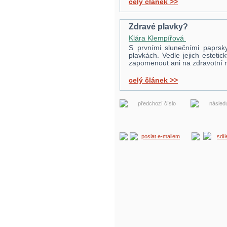
celý článek >>
Zdravé plavky?
Klára Klempířová
S prvními slunečními paprsk
plavkách. Vedle jejich esteti
zapomenout ani na zdravotní ri
celý článek >>
předchozí číslo
následu
poslat e-mailem
sdí