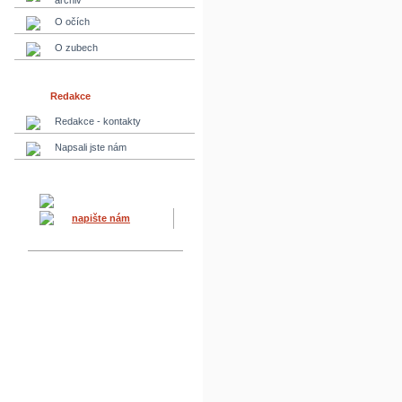
archiv
O očích
O zubech
Redakce
Redakce - kontakty
Napsali jste nám
napište nám