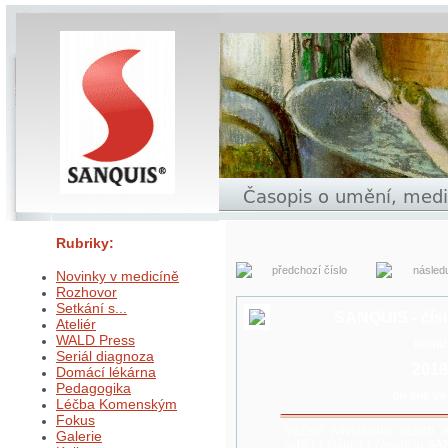
Rubriky:
předchozí číslo
následu
Novinky v medicíně
Rozhovor
Setkání s...
SANQUIS - čísl
Ateliér
WALD Press
téma:
Seriál diagnoza
2018
Domácí lékárna
Pedagogika
on-line v
Léčba Komenským
Fokus
Vážení návštěvníci našich 
Galerie
výběr z článků z časopisu S