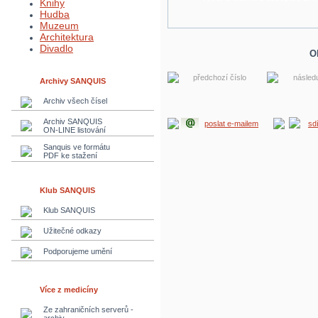
Knihy
Hudba
Muzeum
Architektura
Divadlo
O
předchozí číslo
následu
Archivy SANQUIS
Archiv všech čísel
Archiv SANQUIS
poslat e-mailem
sd
ON-LINE listování
Sanquis ve formátu
PDF ke stažení
Klub SANQUIS
Klub SANQUIS
Užitečné odkazy
Podporujeme umění
Více z medicíny
Ze zahraničních serverů -