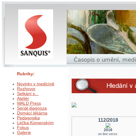
Rubriky:
Novinky v medicíně
Rozhovor
Setkání s...
Ateliér
WALD Press
Seriál diagnoza
Domácí lékárna
Pedagogika
112/2018
Léčba Komenským
Fokus
2018
Galerie
on-line verze