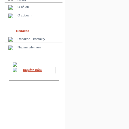
archiv
O očích
O zubech
Redakce
Redakce - kontakty
Napsali jste nám
napište nám