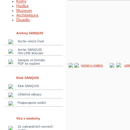
Knihy
Hudba
Muzeum
Architektura
Divadlo
Archivy SANQUIS
Archiv všech čísel
Archiv SANQUIS
ON-LINE listování
Sanquis ve formátu
PDF ke stažení
poslat e-mailem
sdí
Klub SANQUIS
Klub SANQUIS
Užitečné odkazy
Podporujeme umění
Více z medicíny
Ze zahraničních serverů -