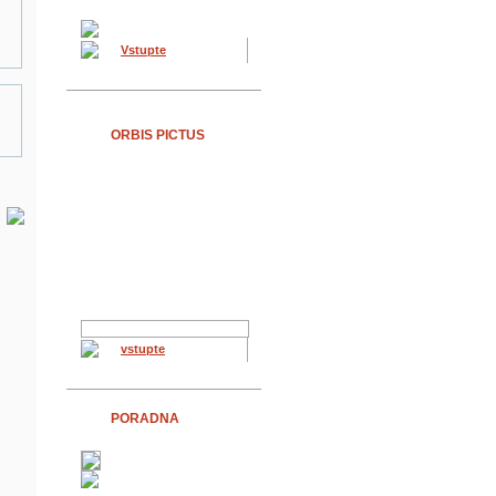
Vstupte
ORBIS PICTUS
vstupte
PORADNA