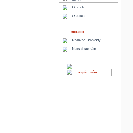
archiv
O očích
O zubech
Redakce
Redakce - kontakty
Napsali jste nám
napište nám