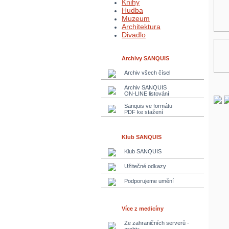
Knihy
Hudba
Muzeum
Architektura
Divadlo
Archivy SANQUIS
Archiv všech čísel
Archiv SANQUIS
ON-LINE listování
Sanquis ve formátu
PDF ke stažení
Klub SANQUIS
Klub SANQUIS
Užitečné odkazy
Podporujeme umění
Více z medicíny
Ze zahraničních serverů -