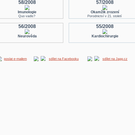
58/2008
57/2008
Imunologie
Okamžik zrození
Quo vadis?
Porodnictví v 21. století
56/2008
55/2008
Neurověda
Kardiochirurgie
poslat e-mailem
sdílet na Facebooku
sdílet na Jagg.cz