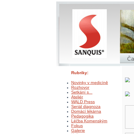
Rubriky:
Novinky v medicíně
Rozhovor
Setkání s...
Ateliér
WALD Press
Seriál diagnoza
Domácí lékárna
Pedagogika
Léčba Komenským
Fokus
Galerie