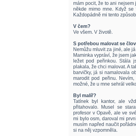
mám pocit, že to ani nejsem 
někde mimo mne. Když se toh
Každopádně mi tento způsob
V čem?
Ve všem. V životě.
S potřebou malovat se člov
Nemůžu mluvit za jiné, ale já 
Maminka vypráví, že jsem ja
ležet pod peřinkou. Stála 
plakala, že chci malovat. A t
barvičky, já si namalovala o
marodit pod peřinu. Nevím, 
možné, že u mne sehrál velkou
Byl malíř?
Tatínek byl kantor, ale v
přitahovalo. Musel se stara
profesor v Opavě, ale ve sv
mi bylo osm, daroval mi prvn
musím napřed naučit pořádn
si na něj vzpomněla.