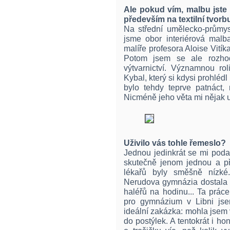
Ale pokud vím, malbu jste 
především na textilní tvorb
Na střední umělecko-průmys
jsme obor interiérová mal
malíře profesora Aloise Vitíka
Potom jsem se ale rozhodl
výtvarnictví. Významnou ro
Kybal, který si kdysi prohléd
bylo tehdy teprve patnáct,
Nicméně jeho věta mi nějak u
Uživilo vás tohle řemeslo?
Jednou jedinkrát se mi podař
skutečně jenom jednou a při
lékařů byly směšně nízk
Nerudova gymnázia dostala t
haléřů na hodinu... Ta prác
pro gymnázium v Libni jse
ideální zakázka: mohla jsem v
do postýlek. A tentokrát i h