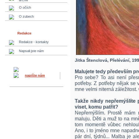
archiv
O očích
O zubech
Redakce
Redakce - kontakty
Napsali jste nám
Jitka Štenclová, Přelévání, 199
Malujete tedy především pr
napište nám
Pro sebe? To asi není přesn
potřeby. Z potřeby nějak se v
mne velmi niterná záležitost. C
Takže nikdy nepřemýšlíte 
viset, komu patřit?
Nepřemýšlím. Prostě mám na
maluju. Děti a muž to na mn
tom momentě vůbec nehloub
Ano, i to jméno mne napadne
pár dní, týdnů... Malba je 