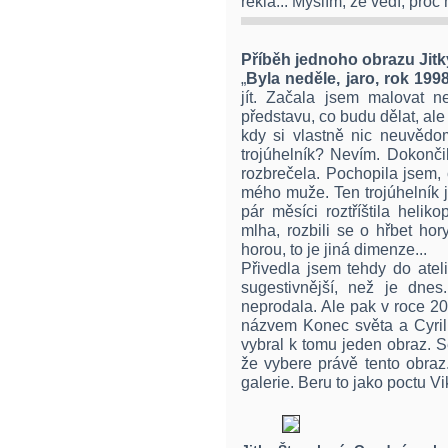
řekla... Myslím, že vědí, proč
Příběh jednoho obrazu Jitk
„
Byla neděle, jaro, rok 1998
jít. Začala jsem malovat n
představu, co budu dělat, ale
kdy si vlastně nic neuvědom
trojúhelník? Nevím. Dokonči
rozbrečela. Pochopila jsem, c
mého muže. Ten trojúhelník j
pár měsíci roztříštila helik
mlha, rozbili se o hřbet hor
horou, to je jiná dimenze...
Přivedla jsem tehdy do atel
sugestivnější, než je dne
neprodala. Ale pak v roce 20
názvem Konec světa a Cyril 
vybral k tomu jeden obraz. S
že vybere právě tento obraz
galerie. Beru to jako poctu Vi