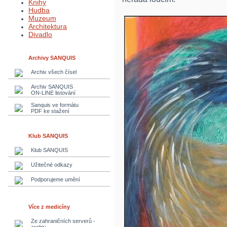
Knihy
Hudba
Muzeum
Architektura
Divadlo
Archivy SANQUIS
Archiv všech čísel
Archiv SANQUIS
ON-LINE listování
Sanquis ve formátu
PDF ke stažení
Klub SANQUIS
Klub SANQUIS
Užitečné odkazy
Podporujeme umění
Více z medicíny
Ze zahraničních serverů -