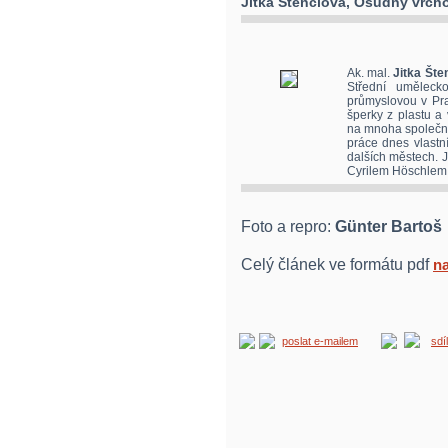
Jitka Štenclová, Osudný vrchol
Ak. mal.
Jitka Šte
Střední uměleck
průmyslovou v Praz
šperky z plastu a
na mnoha společný
práce dnes vlastní
dalších městech. 
Cyrilem Höschlem v
Foto a repro:
Günter Bartoš
Celý článek ve formátu pdf
na
poslat e-mailem
sdí