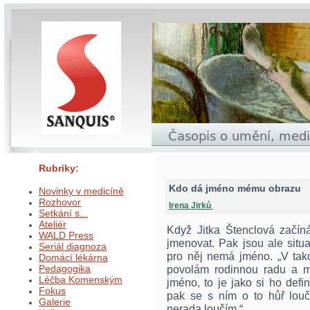
Rubriky:
Kdo dá jméno mému obrazu
Novinky v medicíně
Rozhovor
Irena Jirků
Setkání s...
Ateliér
Když Jitka Štenclová začín
WALD Press
jmenovat. Pak jsou ale situ
Seriál diagnoza
pro něj nemá jméno. „V tako
Domácí lékárna
Pedagogika
povolám rodinnou radu a m
Léčba Komenským
jméno, to je jako si ho defin
Fokus
pak se s ním o to hůř lou
Galerie
nerada loučím.“