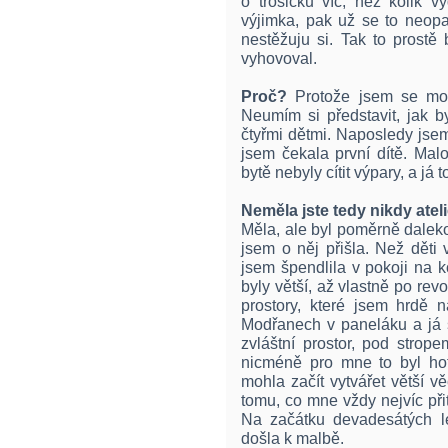
o trošičku víc, než kolik v
výjimka, pak už se to neop
nestěžuju si. Tak to prostě
vyhovoval.
Proč?
Protože jsem se moh
Neumím si představit, jak 
čtyřmi dětmi. Naposledy jse
jsem čekala první dítě. Mal
bytě nebyly cítit výpary, a já 
Neměla jste tedy nikdy atel
Měla, ale byl poměrně dalek
jsem o něj přišla. Než děti v
jsem špendlila v pokoji na k
byly větší, až vlastně po rev
prostory, které jsem hrdě n
Modřanech v paneláku a já s
zvláštní prostor, pod strop
nicméně pro mne to byl hot
mohla začít vytvářet větší v
tomu, co mne vždy nejvíc přit
Na začátku devadesátých le
došla k malbě.