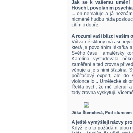
Jak se k vašemu umění s
Höschl, povoláním psychiatr,
... on nemaluje a já neznám
nicméně hudbu ráda poslouc
cítím ji dobře.
A rozumí vaši blízcí vašim
Výtvarné sklony má asi nejvíc
která je povoláním lékařka a
Svého času i amatérsky konc
Karolína vystudovala něko
zaměření a teď zrovna přivedl
věnuje a je s nimi šťastná. S
počítačový expert, ale do 
violoncello... Umělecké sklo
Řekla bych, že mě tolerují a 
tady zrovna vyskytují. Vícemén
Jitka Štenclová, Pod sluncem (
A ještě vymýšlejí názvy pr
Když je o to požádám, jdou 