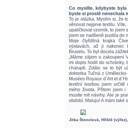
Co myslíte, kdybyste byla
byste si prostě nenechala m
To je otázka. Myslím si, že 
věnovat nejprve textilu. Víte
upaličkovat vzorník, to jsem 
jsem se nadšeně pustila do m
Moje čtyřdílná krajka Čtv
výstavách, až ji nakonec 
Bruselu. To byl docela zážite
„Máme zájem o zakoupení Vaš
mi dopis hodil do schránky, 
chalupě. Zdálo se to být už
doktorka Tučná z Umělecko-
Musées Royaux d´Art et d´His
textilní tvorbou jsem určitě 
mého života. Přitom jsem i 
musíte mít návrhy. Ale je pr
období. Maluju! A mám také sv
Jitka Štenclová, Hřiště (výřez)