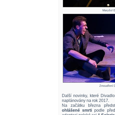
Maryšo! 
Zmoudření D
Další novinky, které Divadl
naplánovány na rok 2017.
Na začátku března předst
ohlášené smrti
podle před