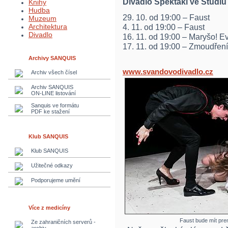
Divadlo Spektákl ve Studiu
Knihy
Hudba
29. 10. od 19:00 – Faust
Muzeum
Architektura
4. 11. od 19:00 – Faust
Divadlo
16. 11. od 19:00 – Maryšo! E
17. 11. od 19:00 – Zmoudření
Archivy SANQUIS
www.svandovodivadlo.cz
Archiv všech čísel
Archiv SANQUIS
ON-LINE listování
Sanquis ve formátu
PDF ke stažení
Klub SANQUIS
Klub SANQUIS
Užitečné odkazy
Podporujeme umění
Více z medicíny
Faust bude mít prem
Ze zahraničních serverů -