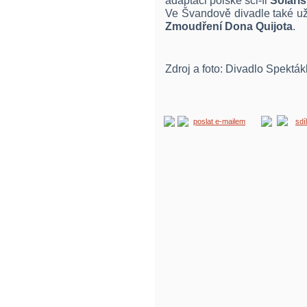
adaptaci polské sci-fi
Solaris
Ve Švandově divadle také u
Zmoudření Dona Quijota
.
Zdroj a foto: Divadlo Spekták
poslat e-mailem
sdí