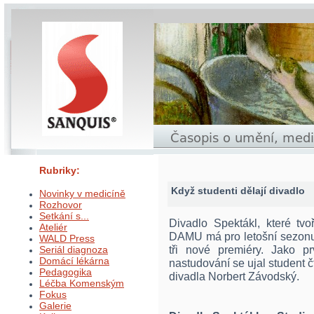
Rubriky:
Když studenti dělají divadlo
Novinky v medicíně
Rozhovor
Setkání s...
Divadlo Spektákl, které tvo
Ateliér
DAMU má pro letošní sezonu
WALD Press
tři nové premiéry. Jako 
Seriál diagnoza
Domácí lékárna
nastudování se ujal student č
Pedagogika
divadla Norbert Závodský.
Léčba Komenským
Fokus
Galerie