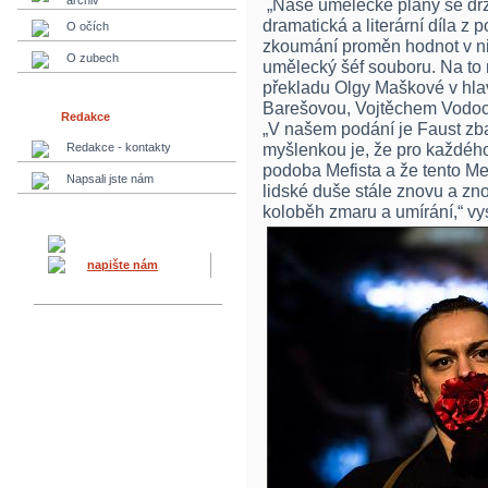
archiv
„Naše umělecké plány se drží
dramatická a literární díla z
O očích
zkoumání proměn hodnot v ni
O zubech
umělecký šéf souboru. Na to
překladu Olgy Maškové v hlav
Barešovou, Vojtěchem Vodo
Redakce
„V našem podání je Faust zba
myšlenkou je, že pro každého 
Redakce - kontakty
podoba Mefista a že tento Me
Napsali jste nám
lidské duše stále znovu a zn
koloběh zmaru a umírání,“ vy
napište nám