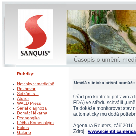
Rubriky:
Umělá slinivka břišní pomůž
Novinky v medicíně
Rozhovor
Setkání s...
Úřad pro kontrolu potravin a 
Ateliér
FDA) ve středu schválil „uměl
WALD Press
Ta dokáže monitorovat stav 
Seriál diagnoza
Domácí lékárna
automaticky mu dodá potřebn
Pedagogika
Léčba Komenským
Agentura Reuters, září 2016
Fokus
Zdroj:
www.scientificameric
Galerie