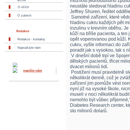
možnost jednoduššího způsobu
archiv
neustále sledovat hladinu cuk
O očích
Jeffrey Shuren, ředitel odděl
O zubech
Samotné zařízení, které věd
hladinu cukru každých pět mi
inzulinu v krevním oběhu. Je
Redakce
kůží na břiše pacienta, a te
opět voperovanou pod kůží.
Redakce - kontakty
cukru, vyšle informaci do za
Napsali jste nám
poradit jak s vysokou, tak s 
V dnešní době trpí ve Spojen
dětských pacientů, třicet mil
dvacet milionů lidí.
napište nám
Postižení musí pravidelně sle
několikrát denně, což je zvláš
zařízení jim pomůže vést nor
nyní již na vysoké škole, ni
museli v noci několikrát budit
nemohlo být vůbec příjemné,“
Diabetes Research center, kte
sto milionů dolarů.