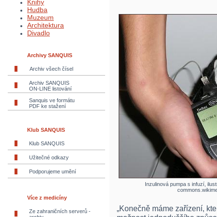
Knihy
Hudba
Muzeum
Architektura
Divadlo
Archivy SANQUIS
Archiv všech čísel
Archiv SANQUIS
ON-LINE listování
Sanquis ve formátu
PDF ke stažení
Klub SANQUIS
Klub SANQUIS
Užitečné odkazy
Podporujeme umění
Inzulinová pumpa s infuzí, ilus
commons.wikime
Více z medicíny
„Konečně máme zařízení, kte
Ze zahraničních serverů -