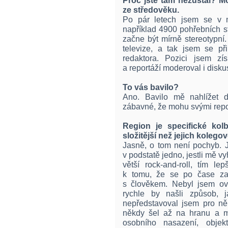
Proč jste tam nezůstal? Mo
ze středověku.
Po pár letech jsem se v m
například 4900 pohřebních s
začne být mírně stereotypní
televize, a tak jsem se př
redaktora. Pozici jsem zí
a reportáží moderoval i diskus
To vás bavilo?
Ano. Bavilo mě nahlížet d
zábavné, že mohu svými report
Region je specifické kolb
složitější než jejich kolego
Jasně, o tom není pochyb. J
v podstatě jedno, jestli mě vy
větší rock­-and­-roll, tím 
k tomu, že se po čase zač
s člověkem. Nebyl jsem ov
rychle by našli způsob, 
nepředstavoval jsem pro n
někdy šel až na hranu a m
osobního nasazení, objek