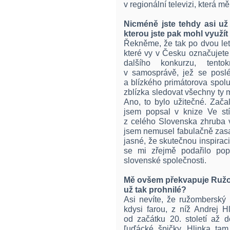
v regionální televizi, která mě
Nicméně jste tehdy asi už
kterou jste pak mohl využí
Řekněme, že tak po dvou lete
které vy v Česku označujete 
dalšího konkurzu, tent
v samosprávě, jež se poslé
a blízkého primátorova spol
zblízka sledovat všechny ty m
Ano, to bylo užitečné. Zača
jsem popsal v knize Ve stí
z celého Slovenska zhruba v
jsem nemusel fabulačně zasa
jasné, že skutečnou inspiraci
se mi zřejmě podařilo pop
slovenské společnosti.
Mě ovšem překvapuje Ružo
už tak prohnilé?
Asi nevíte, že ružomberský 
kdysi farou, z níž Andrej Hl
od začátku 20. století až d
ľuďácké špičky, Hlinka tam