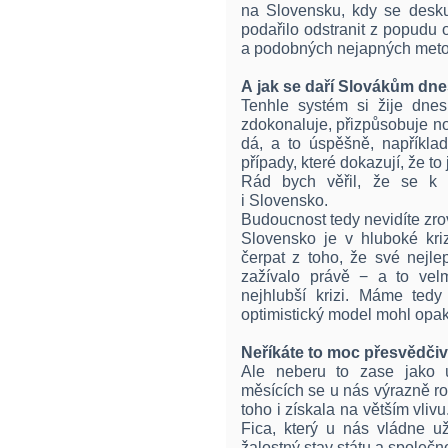
na Slovensku, kdy se desku 
podařilo odstranit z popudu
a podobných nejapných meto
A jak se daří Slovákům dnes
Tenhle systém si žije dnes
zdokonaluje, přizpůsobuje n
dá, a to úspěšně, napříkl
případy, které dokazují, že to 
Rád bych věřil, že se k
i Slovensko.
Budoucnost tedy nevidíte zro
Slovensko je v hluboké kri
čerpat z toho, že své nejl
zažívalo právě − a to vel
nejhlubší krizi. Máme tedy
optimistický model mohl opak
Neříkáte to moc přesvědčiv
Ale neberu to zase jako ú
měsících se u nás výrazně r
toho i získala na větším vliv
Fica, který u nás vládne 
žalostný stav státu a společno