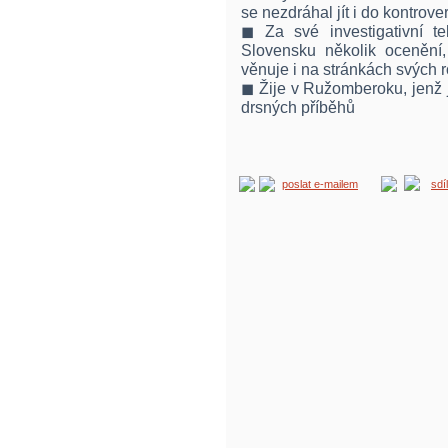
se nezdráhal jít i do kontrove
◼ Za své investigativní te
Slovensku několik ocenění
věnuje i na stránkách svých 
◼ Žije v Ružomberoku, jenž 
drsných příběhů
poslat e-mailem
sdí