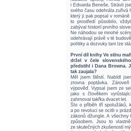
i Edvarda Beneše. Strávil js
svého času odehrála zuřivá
který ji pak popsal v románě
to prostředí působilo, vžd
zabýval historií prvního slov
Ne náhodou se mnohé scény 
odehrávají právě v té budov
politiky a dozvuky tam lze stá
První díl knihy Ve stínu ma
držel v čele slovenského
předstihl i Dana Browna. J
tak zaujala?
Měl jsem štěstí. Nabídl js
zrovna poptávka. Zároveň
výpověď. Vypsal jsem ze se
jako s člověkem vyrůstají
zahrnoval takřka dvacet let.
Šlo o příběh tří spolužáků, 
a po revoluci se ocitli v prá
zákonů džungle. A všechny t
způsobem. Jsou to vlastně 
ze skutečných zkušeností mýc