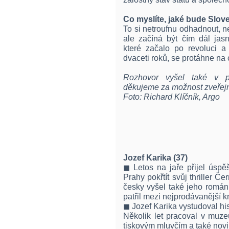
Co
myslíte, jaké bude Slov
To si netroufnu odhadnout, 
ale začíná být čím dál jasn
které začalo po revoluci a
dvaceti roků, se protáhne na 
Rozhovor vyšel také v pá
děkujeme za možnost zveřejn
Foto: Richard Klíčník, Argo
Jozef Karika (37)
◼ Letos na jaře přijel úspě
Prahy pokřtít svůj thriller Č
česky vyšel také jeho román 
patřil mezi nejprodávanější k
◼ Jozef Karika vystudoval histo
Několik let pracoval v muz
tiskovým mluvčím a také novi