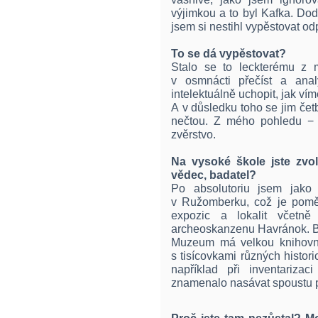
výjimkou a to byl Kafka. Do
jsem si nestihl vypěstovat od
To se dá vypěstovat?
Stalo se to leckterému z 
v osmnácti přečíst a anal
intelektuálně uchopit, jak v
A v důsledku toho se jim četb
nečtou. Z mého pohledu − t
zvěrstvo.
Na vysoké škole jste zvolil
vědec, badatel?
Po absolutoriu jsem jako 
v Ružomberku, což je poměr
expozic a lokalit včetně
archeoskanzenu Havránok. Byl
Muzeum má velkou knihovnu,
s tisícovkami různých histor
například při inventariza
znamenalo nasávat spoustu příb