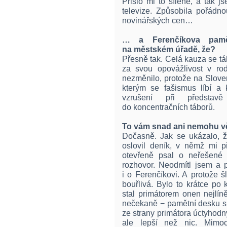
Přišlo mi to šílené, a tak j
televize. Způsobila pořádno
novinářských cen…
… a Ferenčíkova pamě
na městském úřadě, že?
Přesně tak. Celá kauza se táh
za svou opovážlivost v ro
nezměnilo, protože na Sloven
kterým se fašismus líbí a k
vzrušení při představ
do koncentračních táborů.
To vám snad ani nemohu věř
Dočasně. Jak se ukázalo, ž
oslovil deník, v němž mi 
otevřeně psal o neřešené 
rozhovor. Neodmítl jsem a p
i o Ferenčíkovi. A protože 
bouřlivá. Bylo to krátce p
stal primátorem onen nejlín
nečekaně − pamětní desku su
ze strany primátora úctyhodný
ale lepší než nic. Mimo