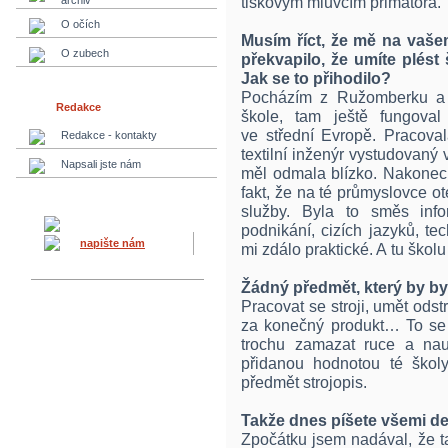
tiskovým mluvčím primátora.
archiv
O očích
Musím říct, že mě na vaše
O zubech
překvapilo, že umíte plést 
Jak se to přihodilo?
Pocházím z Ružomberku a v
Redakce
škole, tam ještě fungoval
ve střední Evropě. Pracova
Redakce - kontakty
textilní inženýr vystudovaný
Napsali jste nám
měl odmala blízko. Nakonec 
fakt, že na té průmyslovce o
služby. Byla to směs infor
podnikání, cizích jazyků, t
napište nám
mi zdálo praktické. A tu škol
Žádný předmět, který by by
Pracovat se stroji, umět ods
za konečný produkt… To se 
trochu zamazat ruce a nauč
přidanou hodnotou té škol
předmět strojopis.
Takže dnes píšete všemi de
Zpočátku jsem nadával, že t