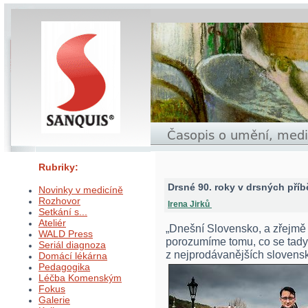
Rubriky:
Drsné 90. roky v drsných příb
Novinky v medicíně
Rozhovor
Irena Jirků
Setkání s...
Ateliér
„Dnešní Slovensko, a zřejmě 
WALD Press
porozumíme tomu, co se tady 
Seriál diagnoza
z nejprodávanějších slovensk
Domácí lékárna
Pedagogika
Léčba Komenským
Fokus
Galerie