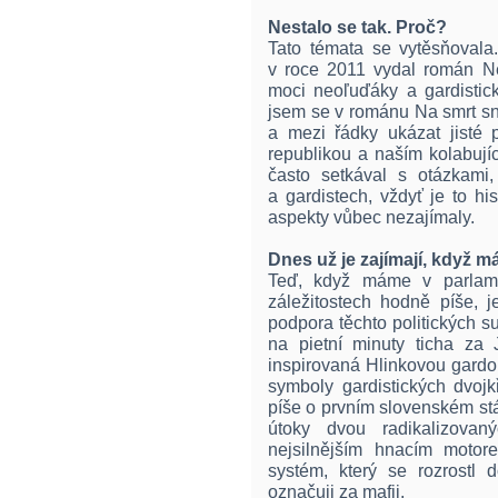
Nestalo se tak. Proč?
Tato témata se vytěsňovala
v roce 2011 vydal román Nep
moci neoľuďáky a gardistic
jsem se v románu Na smrt s
a mezi řádky ukázat jisté 
republikou a naším kolabují
často setkával s otázkami,
a gardistech, vždyť je to his
aspekty vůbec nezajímaly.
Dnes už je zajímají, když m
Teď, když máme v parlamen
záležitostech hodně píše, 
podpora těchto politických s
na pietní minuty ticha za
inspirovaná Hlinkovou gardo
symboly gardistických dvojk
píše o prvním slovenském stát
útoky dvou radikalizovaný
nejsilnějším hnacím motor
systém, který se rozrostl
označuji za mafii.