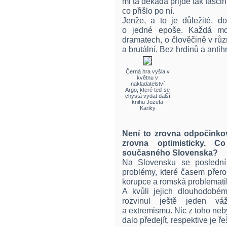
mi ta dekáda přijde tak fasci
co přišlo po ní.
Jenže, a to je důležité, d
o jedné epoše. Každá moj
dramatech, o člověčině v rů
a brutální. Bez hrdinů a antih
Černá hra vyšla v
květnu v
nakladatelství
Argo, které teď se
chystá vydat další
knihu Jozefa
Kariky
Není to zrovna odpočinkov
zrovna optimisticky. C
současného Slovenska?
Na Slovensku se poslední
problémy, které časem přero
korupce a romská problemati
A kvůli jejich dlouhodobém
rozvinul ještě jeden vá
a extremismu. Nic z toho neb
dalo předejít, respektive je řeš