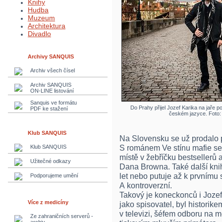
Knihy
Hudba
Muzeum
Architektura
Divadlo
Archivy SANQUIS
Archiv všech čísel
Archiv SANQUIS
ON-LINE listování
Sanquis ve formátu
Do Prahy přijel Jozef Karika na jaře p
PDF ke stažení
českém jazyce. Foto: 
Klub SANQUIS
Na Slovensku se už prodalo př
S románem Ve stínu mafie se 
Klub SANQUIS
místě v žebříčku bestsellerů 
Užitečné odkazy
Dana Browna. Také další knih
let nebo putuje až k prvnímu
Podporujeme umění
A kontroverzní.
Takový je koneckonců i Jozef
Více z medicíny
jako spisovatel, byl histori
v televizi, šéfem odboru na
Ze zahraničních serverů -