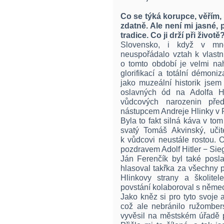
Co se týká korupce, věřím,
zdatně. Ale není mi jasné, 
tradice. Co ji drží při životě
Slovensko, i když v mn
neuspořádalo vztah k vlastn
o tomto období je velmi nah
glorifikací a totální démoni
jako muzeální historik jsem
oslavných ód na Adolfa Hitl
vůdcových narozenin před
nástupcem Andreje Hlinky v
Byla to fakt silná káva v to
svatý Tomáš Akvinský, uči
k vůdcovi neustále rostou. 
pozdravem Adolf Hitler − Sieg
Ján Ferenčík byl také pos
hlasoval takřka za všechny 
Hlinkovy strany a školite
povstání kolaboroval s něme
Jako kněz si pro tyto svoje ak
což ale nebránilo ružombe
vyvěsil na městském úřadě