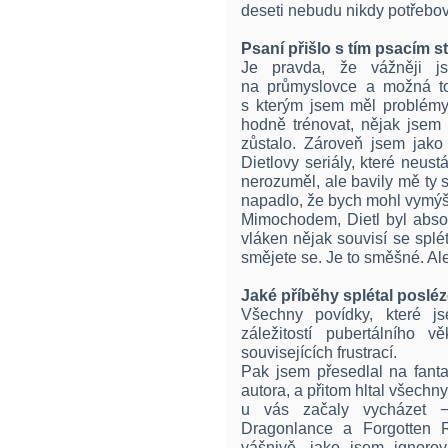
deseti nebudu nikdy potřebova
Psaní přišlo s tím psacím 
Je pravda, že vážněji j
na průmyslovce a možná to 
s kterým jsem měl problémy,
hodně trénovat, nějak jsem
zůstalo. Zároveň jsem jako
Dietlovy seriály, které neust
nerozuměl, ale bavily mě ty
napadlo, že bych mohl vymýšl
Mimochodem, Dietl byl absol
vláken nějak souvisí se splét
smějete se. Je to směšné. Al
Jaké příběhy splétal poslé
Všechny povídky, které js
záležitostí pubertálního 
souvisejících frustrací.
Pak jsem přesedlal na fanta
autora, a přitom hltal všechny
u vás začaly vycházet − 
Dragonlance a Forgotten R
vášnivě, jako jsem ignoro