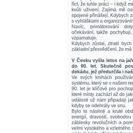
říct, že tuhle práci − i když
kvůli uživení. Zajímá mě os
spojené přinášejí. Kdybych z
s vyhláškami a organizování
Navíc, primátorování dot
očekávání, takže pochybuji
vzpamatuje.
Kdybych zůstal, ztratil bych
základní přesvědčení, že má 
V Česku vyšla letos na jař
do 90. let. Skutečně po
dekádu, jež předurčila i n
Ve svých knihách používám
systému, který se v našem re
90. let je klíčové pro pochop
které místy zachází až do ja
události už nám připadají ja
kdyby se odehrály ve snu.
Bylo to násilné a kruté obd
energií, dravostí, svobodo
záblesky revolučních a pore
velmi vysokého a vzletného 