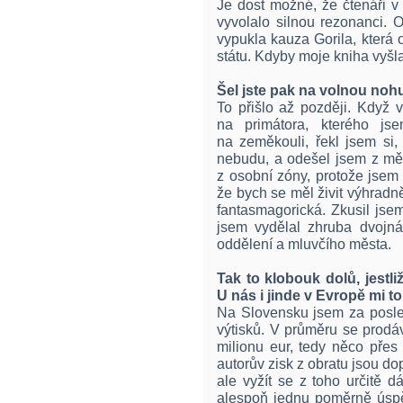
Je dost možné, že čtenáři v
vyvolalo silnou rezonanci. 
vypukla kauza Gorila, která 
státu. Kdyby moje kniha vyšla
Šel jste pak na volnou noh
To přišlo až později. Když 
na primátora, kterého jse
na zeměkouli, řekl jsem si
nebudu, a odešel jsem z měs
z osobní zóny, protože jsem
že bych se měl živit výhradn
fantasmagorická. Zkusil jsem 
jsem vydělal zhruba dvojná
oddělení a mluvčího města.
Tak to klobouk dolů, jestli
U nás i jinde v Evropě mi to
Na Slovensku jsem za posled
výtisků. V průměru se prodá
milionu eur, tedy něco pře
autorův zisk z obratu jsou d
ale vyžít se z toho určitě d
alespoň jednu poměrně úspě