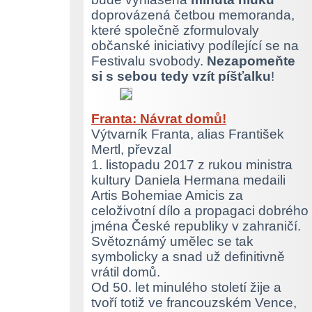
doprovázená četbou memoranda,
které společně zformulovaly
občanské iniciativy podílející se na
Festivalu svobody.
Nezapomeňte
si s sebou tedy vzít píšťalku
!
Franta: Návrat domů!
Výtvarník Franta, alias František
Mertl, převzal
1. listopadu 2017 z rukou ministra
kultury Daniela Hermana medaili
Artis Bohemiae Amicis za
celoživotní dílo a propagaci dobrého
jména České republiky v zahraničí.
Světoznámý umělec se tak
symbolicky a snad už definitivně
vrátil domů.
Od 50. let minulého století žije a
tvoří totiž ve francouzském Vence,