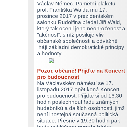
Václav Němec. Pamětní plaketu
prof. Františka Walda mu 17.
prosince 2017 v prezidentském
salonku Rudolfina předal Jiří Wald,
který tak ocenil jeho neohroženost a
“akčnost”, s níž posiluje vliv
občanské společnosti a odvážně
hájí základní demokratické principy
a hodnoty.
Pozor, občané! Přijďte na Koncert
pro budoucnost
Na Václavském náměstí se 17.
listopadu 2017 opět koná Koncert
pro budoucnost. Přijďte si od 16:30
hodin poslechnout řadu známých
hudebníků a dalších osobností, jimž
není lhostejná současná politická
situace. Přesně v 19:30 hodin pak
bude vyhlášena
minuta hluku