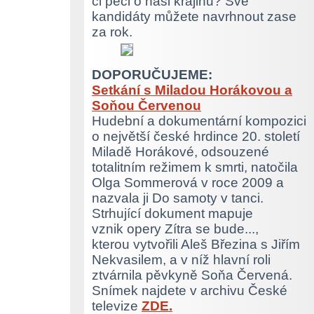
či péči o naši krajinu? Své
kandidáty můžete navrhnout zase
za rok.
DOPORUČUJEME:
Setkání s Miladou Horákovou a
Soňou Červenou
Hudební a dokumentární kompozici
o největší české hrdince 20. století
Miladě Horákové, odsouzené
totalitním režimem k smrti, natočila
Olga Sommerová v roce 2009 a
nazvala ji Do samoty v tanci.
Strhující dokument mapuje
vznik opery Zítra se bude...,
kterou vytvořili Aleš Březina s Jiřím
Nekvasilem, a v níž hlavní roli
ztvárnila pěvkyně Soňa Červená.
Snímek najdete v archivu České
televize
ZDE.