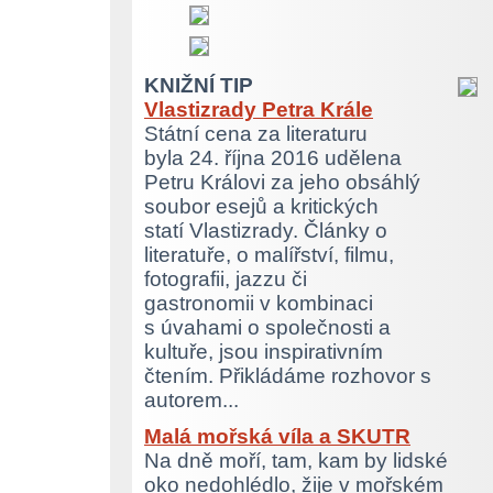
KNIŽNÍ TIP
Vlastizrady Petra Krále
Státní cena za literaturu
byla 24. října 2016 udělena
Petru Královi za jeho obsáhlý
soubor esejů a kritických
statí Vlastizrady. Články o
literatuře, o malířství, filmu,
fotografii, jazzu či
gastronomii v kombinaci
s úvahami o společnosti a
kultuře, jsou inspirativním
čtením. Přikládáme rozhovor s
autorem...
Malá mořská víla a SKUTR
Na dně moří, tam, kam by lidské
oko nedohlédlo, žije v mořském