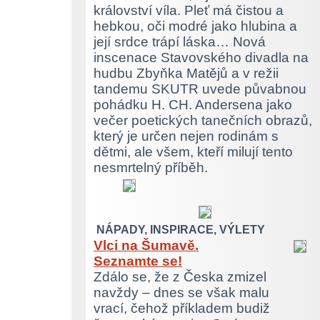
království víla. Pleť má čistou a
hebkou, oči modré jako hlubina a
její srdce trápí láska… Nová
inscenace Stavovského divadla na
hudbu Zbyňka Matějů a v režii
tandemu SKUTR uvede půvabnou
pohádku H. CH. Andersena jako
večer poetických tanečních obrazů,
který je určen nejen rodinám s
dětmi, ale všem, kteří milují tento
nesmrtelný příběh.
NÁPADY, INSPIRACE, VÝLETY
Vlci na Šumavě.
Seznamte se!
Zdálo se, že z Česka zmizel
navždy – dnes se však malu
vrací, čehož příkladem budiž