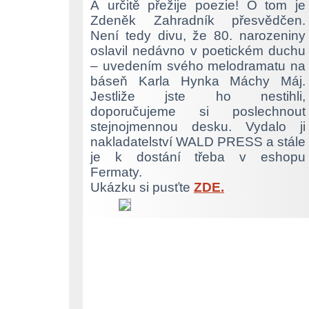
A určitě přežije poezie! O tom je
Zdeněk Zahradník přesvědčen.
Není tedy divu, že 80. narozeniny
oslavil nedávno v poetickém duchu
– uvedením svého melodramatu na
báseň Karla Hynka Máchy Máj.
Jestliže jste ho nestihli,
doporučujeme si poslechnout
stejnojmennou desku. Vydalo ji
nakladatelství WALD PRESS a stále
je k dostání třeba v eshopu
Fermaty.
Ukázku si pusťte
ZDE.