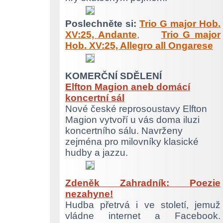
Poslechněte si:
Trio G major Hob.
XV:25, Andante
,
Trio G major
Hob. XV:25, Allegro all Ongarese
KOMERČNÍ SDĚLENÍ
Elfton Magion aneb domácí
koncertní sál
Nové české reprosoustavy Elfton
Magion vytvoří u vás doma iluzi
koncertního sálu. Navrženy
zejména pro milovníky klasické
hudby a jazzu.
Zdeněk Zahradník: Poezie
nezahyne!
Hudba přetrvá i ve století, jemuž
vládne internet a Facebook.