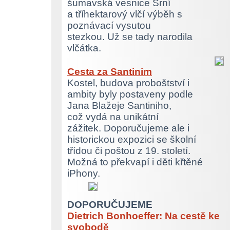
šumavská vesnice Srní
a tříhektarový vlčí výběh s
poznávací vysutou
stezkou. Už se tady narodila
vlčátka.
Cesta za Santinim
Kostel, budova proboštství i
ambity byly postaveny podle
Jana Blažeje Santiniho,
což vydá na unikátní
zážitek. Doporučujeme ale i
historickou expozici se školní
třídou či poštou z 19. století.
Možná to překvapí i děti křtěné
iPhony.
DOPORUČUJEME
Dietrich Bonhoeffer: Na cestě ke
svobodě