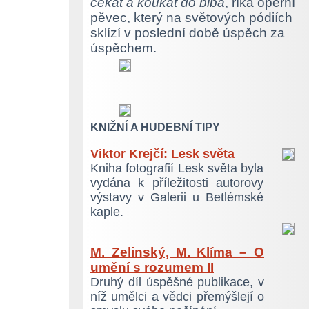
čekat a koukat do blba
, říká operní
pěvec, který na světových pódiích
sklízí v poslední době úspěch za
úspěchem.
KNIŽNÍ A HUDEBNÍ TIPY
Viktor Krejčí: Lesk světa
Kniha fotografií Lesk světa byla
vydána k příležitosti autorovy
výstavy v Galerii u Betlémské
kaple.
M. Zelinský, M. Klíma – O
umění s rozumem II
Druhý díl úspěšné publikace, v
níž umělci a vědci přemýšlejí o