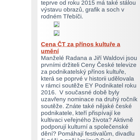
teprve od roku 2015 má také stálou
výstavu obrazů, grafik a soch v
rodném Třebíči.
Cena ČT za přínos kultuře a
umění
Manželé Radana a Jiří Waldovi jsou
prvními držiteli Ceny České televize
za podnikatelský přínos kultuře,
která se poprvé v historii udělovala
v rámci soutěže EY Podnikatel roku
2016. V současné době byly
uzavřeny nominace na druhý ročník
soutěže. Znáte také nějaké české
podnikatele, kteří přispívají ke
kultivaci veřejného života? Aktivně
podporují kulturní a společenské
dění? Pomáhají festivalům, divadlu