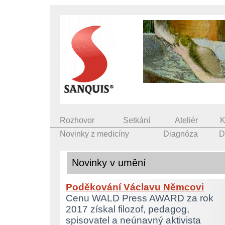
Rozhovor
Setkání
Ateliér
K
Novinky z medicíny
Diagnóza
D
Novinky v umění
Poděkování Václavu Němcovi
Cenu WALD Press AWARD za rok
2017 získal filozof, pedagog,
spisovatel a neúnavný aktivista