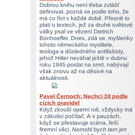
Dobrou knihu není třeba zvlášť
definovat, pozná se podle toho, že
má co říct v každé době. Přesně to
platí o textech, jež za druhé světové
války psal ve vězení Dietrich
Bonhoeffer. Dnes, zdá se, myšlenky
tohoto německého myslitele,
teologa a důsledného antifašisty,
jehož Hitler neváhal ještě v dubnu
roku 1945 poslat na smrt, nabývají
však znovu až na děsivé na
aktuálnosti.
Pavel Černoch: Nechci žít podle
cizích pravidel
Když zkouší operní roli, vždycky má
v zákulisí počítač. A v pauzách,
když se přestavuje scéna, řeší
firemní věci.
Nemohl bych tam jen