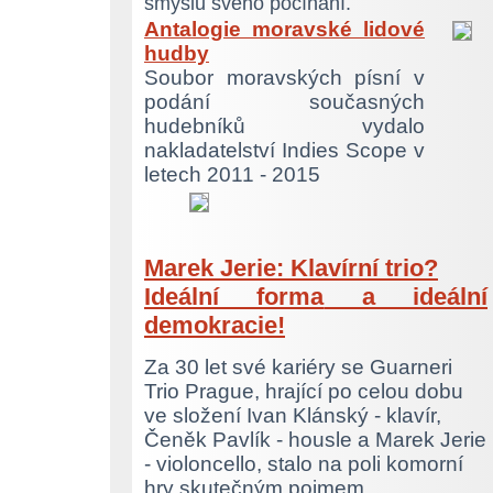
smyslu svého počínání.
Antalogie moravské lidové
hudby
Soubor moravských písní v
podání současných
hudebníků vydalo
nakladatelství Indies Scope v
letech 2011 - 2015
Marek Jerie: Klavírní trio?
Ideální forma
a ideální
demokracie!
Za 30 let své kariéry se Guarneri
Trio Prague, hrající po celou dobu
ve složení Ivan Klánský - klavír,
Čeněk Pavlík - housle a Marek Jerie
- violoncello, stalo na poli komorní
hry skutečným pojmem.