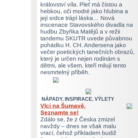
království víla. Pleť má čistou a
hebkou, oči modré jako hlubina a
její srdce trápí láska… Nová
inscenace Stavovského divadla na
hudbu Zbyňka Matějů a v režii
tandemu SKUTR uvede půvabnou
pohádku H. CH. Andersena jako
večer poetických tanečních obrazů,
který je určen nejen rodinám s
dětmi, ale všem, kteří milují tento
nesmrtelný příběh.
NÁPADY, INSPIRACE, VÝLETY
Vlci na Šumavě.
Seznamte se!
Zdálo se, že z Česka zmizel
navždy – dnes se však malu
vrací, čehož příkladem budiž