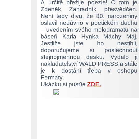
A určitě přežije poezie! O tom je
Zdeněk Zahradník přesvědčen.
Není tedy divu, že 80. narozeniny
oslavil nedávno v poetickém duchu
– uvedením svého melodramatu na
báseň Karla Hynka Máchy Máj.
Jestliže jste ho nestihli,
doporučujeme si poslechnout
stejnojmennou desku. Vydalo ji
nakladatelství WALD PRESS a stále
je k dostání třeba v eshopu
Fermaty.
Ukázku si pusťte
ZDE.