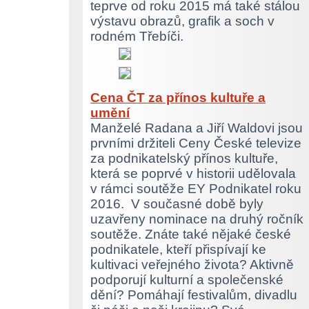
teprve od roku 2015 má také stálou
výstavu obrazů, grafik a soch v
rodném Třebíči.
Cena ČT za přínos kultuře a
umění
Manželé Radana a Jiří Waldovi jsou
prvními držiteli Ceny České televize
za podnikatelský přínos kultuře,
která se poprvé v historii udělovala
v rámci soutěže EY Podnikatel roku
2016. V současné době byly
uzavřeny nominace na druhý ročník
soutěže. Znáte také nějaké české
podnikatele, kteří přispívají ke
kultivaci veřejného života? Aktivně
podporují kulturní a společenské
dění? Pomáhají festivalům, divadlu