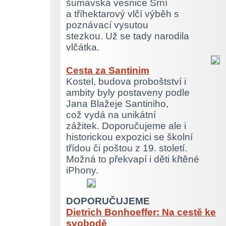
šumavská vesnice Srní
a tříhektarový vlčí výběh s
poznávací vysutou
stezkou. Už se tady narodila
vlčátka.
Cesta za Santinim
Kostel, budova proboštství i
ambity byly postaveny podle
Jana Blažeje Santiniho,
což vydá na unikátní
zážitek. Doporučujeme ale i
historickou expozici se školní
třídou či poštou z 19. století.
Možná to překvapí i děti křtěné
iPhony.
DOPORUČUJEME
Dietrich Bonhoeffer: Na cestě ke
svobodě