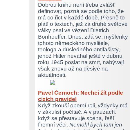
Dobrou knihu není třeba zvlášť
definovat, pozná se podle toho, že
má co říct v každé době. Přesně to
platí o textech, jež za druhé světové
války psal ve vězení Dietrich
Bonhoeffer. Dnes, zdá se, myšlenky
tohoto německého myslitele,
teologa a důsledného antifašisty,
jehož Hitler neváhal ještě v dubnu
roku 1945 poslat na smrt, nabývají
však znovu až na děsivé na
aktuálnosti.
Pavel Černoch: Nechci žít podle
cizích pravidel
Když zkouší operní roli, vždycky má
v zákulisí počítač. A v pauzách,
když se přestavuje scéna, řeší
firemní věci.
Nemohl bych tam jen