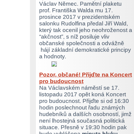
Václav Němec. Pamětní plaketu
prof. Františka Walda mu 17.
prosince 2017 v prezidentském
salonku Rudolfina předal Jiří Wald,
který tak ocenil jeho neohroženost a
“akčnost”, s níž posiluje vliv
občanské společnosti a odvážně
hájí základní demokratické principy
a hodnoty.
Pozor, občané! Přijďte na Koncert
pro budoucnost
Na Václavském náměstí se 17.
listopadu 2017 opět koná Koncert
pro budoucnost. Přijďte si od 16:30
hodin poslechnout řadu známých
hudebníků a dalších osobností, jimž
není lhostejná současná politická
situace. Přesně v 19:30 hodin pak
bude vyhlášena
minuta hluku