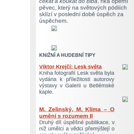
čekat a koukat do blba
, říká operní
pěvec, který na světových pódiích
sklízí v poslední době úspěch za
úspěchem.
KNIŽNÍ A HUDEBNÍ TIPY
Viktor Krejčí: Lesk světa
Kniha fotografií Lesk světa byla
vydána k příležitosti autorovy
výstavy v Galerii u Betlémské
kaple.
M. Zelinský, M. Klíma – O
umění s rozumem II
Druhý díl úspěšné publikace, v
níž umělci a vědci přemýšlejí o