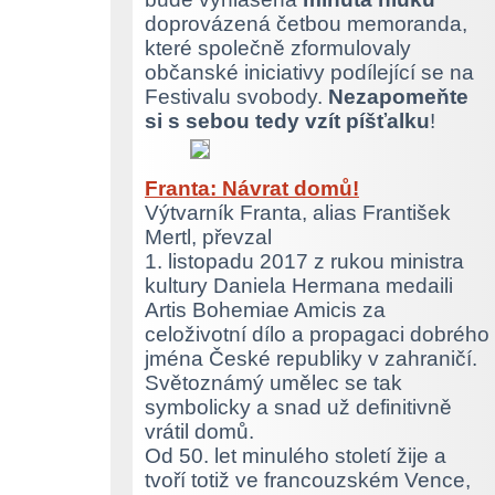
doprovázená četbou memoranda,
které společně zformulovaly
občanské iniciativy podílející se na
Festivalu svobody.
Nezapomeňte
si s sebou tedy vzít píšťalku
!
Franta: Návrat domů!
Výtvarník Franta, alias František
Mertl, převzal
1. listopadu 2017 z rukou ministra
kultury Daniela Hermana medaili
Artis Bohemiae Amicis za
celoživotní dílo a propagaci dobrého
jména České republiky v zahraničí.
Světoznámý umělec se tak
symbolicky a snad už definitivně
vrátil domů.
Od 50. let minulého století žije a
tvoří totiž ve francouzském Vence,