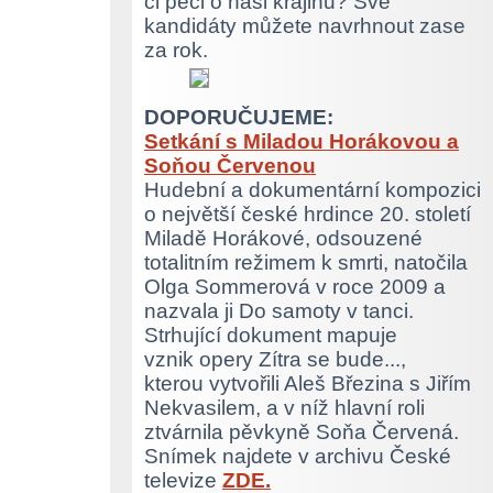
či péči o naši krajinu? Své
kandidáty můžete navrhnout zase
za rok.
DOPORUČUJEME:
Setkání s Miladou Horákovou a
Soňou Červenou
Hudební a dokumentární kompozici
o největší české hrdince 20. století
Miladě Horákové, odsouzené
totalitním režimem k smrti, natočila
Olga Sommerová v roce 2009 a
nazvala ji Do samoty v tanci.
Strhující dokument mapuje
vznik opery Zítra se bude...,
kterou vytvořili Aleš Březina s Jiřím
Nekvasilem, a v níž hlavní roli
ztvárnila pěvkyně Soňa Červená.
Snímek najdete v archivu České
televize
ZDE.