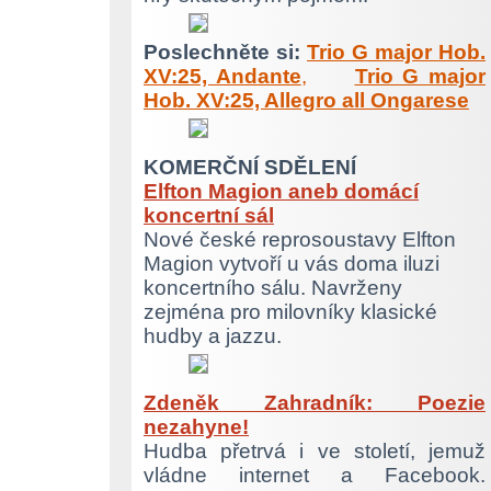
Poslechněte si:
Trio G major Hob.
XV:25, Andante
,
Trio G major
Hob. XV:25, Allegro all Ongarese
KOMERČNÍ SDĚLENÍ
Elfton Magion aneb domácí
koncertní sál
Nové české reprosoustavy Elfton
Magion vytvoří u vás doma iluzi
koncertního sálu. Navrženy
zejména pro milovníky klasické
hudby a jazzu.
Zdeněk Zahradník: Poezie
nezahyne!
Hudba přetrvá i ve století, jemuž
vládne internet a Facebook.