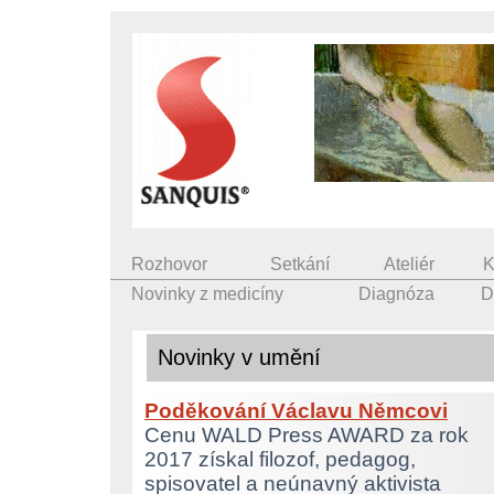
Rozhovor
Setkání
Ateliér
K
Novinky z medicíny
Diagnóza
D
Novinky v umění
Poděkování Václavu Němcovi
Cenu WALD Press AWARD za rok
2017 získal filozof, pedagog,
spisovatel a neúnavný aktivista