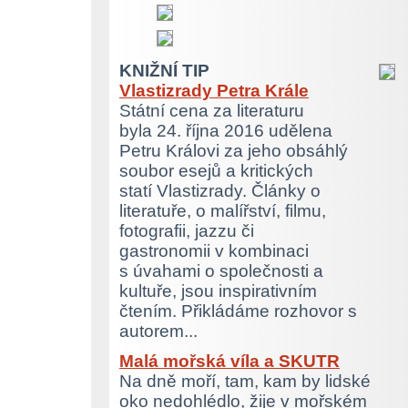
KNIŽNÍ TIP
Vlastizrady Petra Krále
Státní cena za literaturu
byla 24. října 2016 udělena
Petru Královi za jeho obsáhlý
soubor esejů a kritických
statí Vlastizrady. Články o
literatuře, o malířství, filmu,
fotografii, jazzu či
gastronomii v kombinaci
s úvahami o společnosti a
kultuře, jsou inspirativním
čtením. Přikládáme rozhovor s
autorem...
Malá mořská víla a SKUTR
Na dně moří, tam, kam by lidské
oko nedohlédlo, žije v mořském