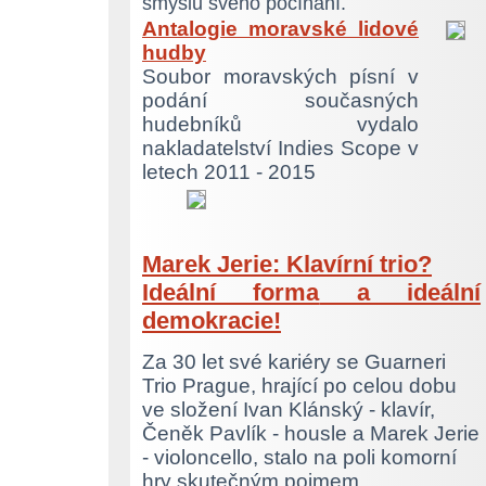
smyslu svého počínání.
Antalogie moravské lidové
hudby
Soubor moravských písní v
podání současných
hudebníků vydalo
nakladatelství Indies Scope v
letech 2011 - 2015
Marek Jerie: Klavírní trio?
Ideální forma
a ideální
demokracie!
Za 30 let své kariéry se Guarneri
Trio Prague, hrající po celou dobu
ve složení Ivan Klánský - klavír,
Čeněk Pavlík - housle a Marek Jerie
- violoncello, stalo na poli komorní
hry skutečným pojmem.