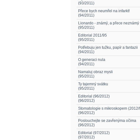
(93/2011)
Přece bych neumřel na infarkt!
(94/2011)
Lionardo - známý, a přece neznámý 
(95/2011)
Editorial 2011/95
(95/2011)
Potřebuju jen tužku, papír a fantazii
(94/2011)
O generaci nula
(94/2011)
Namaluj obraz mysli
(95/2011)
Ty tajemný svátku
(95/2011)
Editorial (96/2012)
(96/2012)
Stomatologie s mikroskopem (2012/
(96/2012)
Poslouchejte se zavřenýma očima
(96/2012)
Editorial (97/2012)
(97/2012)