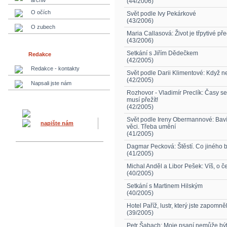
archiv
(44/2006)
O očích
Svět podle Ivy Pekárkové
(43/2006)
O zubech
Maria Callasová: Život je třpytivé př
(43/2006)
Setkání s Jiřím Dědečkem
Redakce
(42/2005)
Redakce - kontakty
Svět podle Darii Klimentové: Když n
(42/2005)
Napsali jste nám
Rozhovor - Vladimír Preclík: Časy s
musí přežít!
(42/2005)
Svět podle Ireny Obermannové: Baví
napište nám
věci. Třeba umění
(41/2005)
Dagmar Pecková: Štěstí. Co jiného b
(41/2005)
Michal Anděl a Libor Pešek: Víš, o 
(40/2005)
Setkání s Martinem Hilským
(40/2005)
Hotel Paříž, lustr, který jste zapomně
(39/2005)
Petr Šabach: Moje psaní nemůže být 