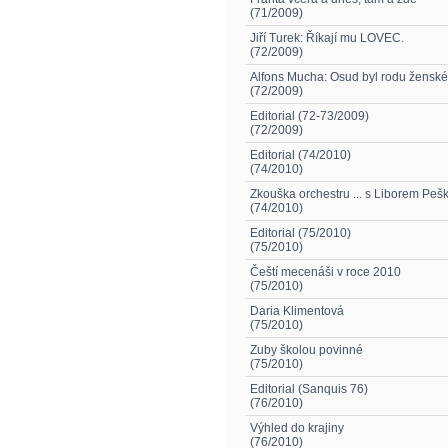
(71/2009)
Jiří Turek: Říkají mu LOVEC.
(72/2009)
Alfons Mucha: Osud byl rodu ženské
(72/2009)
Editorial (72-73/2009)
(72/2009)
Editorial (74/2010)
(74/2010)
Zkouška orchestru ... s Liborem Pe
(74/2010)
Editorial (75/2010)
(75/2010)
Čeští mecenáši v roce 2010
(75/2010)
Daria Klimentová
(75/2010)
Zuby školou povinné
(75/2010)
Editorial (Sanquis 76)
(76/2010)
Výhled do krajiny
(76/2010)