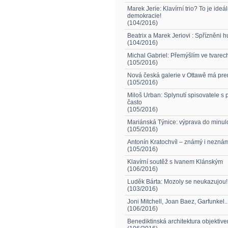
Marek Jerie: Klavírní trio? To je ideál
demokracie!
(104/2016)
Beatrix a Marek Jeriovi : Spřízněni 
(104/2016)
Michal Gabriel: Přemýšlím ve tvarech
(105/2016)
Nová česká galerie v Ottawě má pre
(105/2016)
Miloš Urban: Splynutí spisovatele s 
často
(105/2016)
Mariánská Týnice: výprava do minulo
(105/2016)
Antonín Kratochvíl – známý i nezná
(105/2016)
Klavírní soutěž s Ivanem Klánským
(106/2016)
Luděk Bárta: Mozoly se neukazujou!
(103/2016)
Joni Mitchell, Joan Baez, Garfunkel..
(106/2016)
Benediktinská architektura objektiv