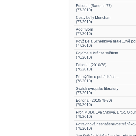
Editorial (Sanquis 77)
(77/2010)
Cesty Leïly Menchari
(77/2010)
Adolf Born
(77/2010)
Když Bela Schenková hraje „Dvě po
(77/2010)
Pojďme si hrát se světlem
(76/2010)
Editorial (2010/78)
(78/2010)
Přemýšlím o pohádkách…
(78/2010)
Svátek evropské literatury
(77/2010)
Editorial (2010/79-80)
(79/2010)
Prof. MUDr. Eva Syková, DrSc. O bun
(79/2010)
Potravinová nesnášenlivost trápí ko
(78/2010)