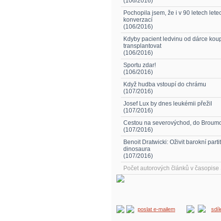
(106/2016)
Pochopila jsem, že i v 90 letech lete
konverzací
(106/2016)
Kdyby pacient ledvinu od dárce koup
transplantovat
(106/2016)
Sportu zdar!
(106/2016)
Když hudba vstoupí do chrámu
(107/2016)
Josef Lux by dnes leukémii přežil
(107/2016)
Cestou na severovýchod, do Broumov
(107/2016)
Benoit Dratwicki: Oživit barokní parti
dinosaura
(107/2016)
Počet autorových článků v časopis
poslat e-mailem
sdí