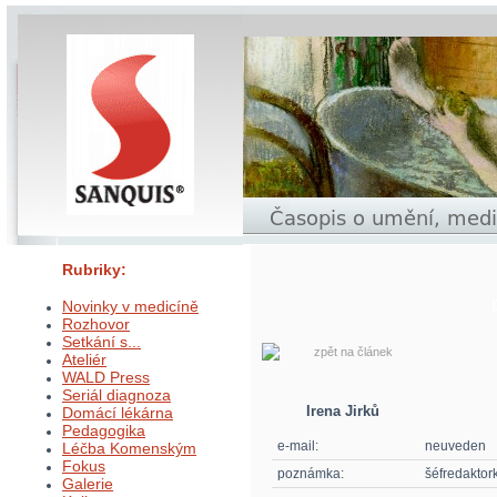
Rubriky:
Novinky v medicíně
Rozhovor
Setkání s...
zpět na článek
Ateliér
WALD Press
Seriál diagnoza
Irena Jirků
Domácí lékárna
Pedagogika
e-mail:
neuveden
Léčba Komenským
Fokus
poznámka:
šéfredaktor
Galerie