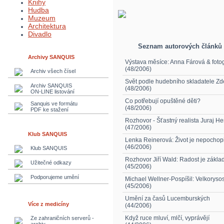
Knihy
Hudba
Muzeum
Architektura
Divadlo
Seznam autorových článků
Archivy SANQUIS
Výstava měsíce: Anna Fárová & fotog
(48/2006)
Archiv všech čísel
Svět podle hudebního skladatele Z
Archiv SANQUIS
(48/2006)
ON-LINE listování
Co potřebují opuštěné děti?
Sanquis ve formátu
(48/2006)
PDF ke stažení
Rozhovor - Šťastný realista Juraj He
(47/2006)
Klub SANQUIS
Lenka Reinerová: Život je nepochop
(46/2006)
Klub SANQUIS
Rozhovor Jiří Wald: Radost je základ
Užitečné odkazy
(45/2006)
Podporujeme umění
Michael Wellner-Pospíšil: Velkorysos
(45/2006)
Umění za časů Lucemburských
Více z medicíny
(44/2006)
Když ruce mluví, mlčí, vyprávějí
Ze zahraničních serverů -