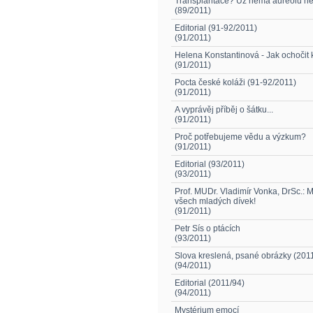
Transplantace? Už nemá aureolu ned
(89/2011)
Editorial (91-92/2011)
(91/2011)
Helena Konstantinová - Jak ochočit 
(91/2011)
Pocta české koláži (91-92/2011)
(91/2011)
A vyprávěj příběj o šátku...
(91/2011)
Proč potřebujeme vědu a výzkum?
(91/2011)
Editorial (93/2011)
(93/2011)
Prof. MUDr. Vladimír Vonka, DrSc.: 
všech mladých dívek!
(91/2011)
Petr Sís o ptácích
(93/2011)
Slova kreslená, psané obrázky (201
(94/2011)
Editorial (2011/94)
(94/2011)
Mystérium emocí