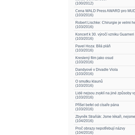
(100/2012)
Cena WALD Press AWARD pro MUDr
(103/2016)
Robert Lischke: Chirurgie je velmi 
(103/2016)
Koncert k 30. výročí vzniku Guarneri
(103/2016)
Pavel Hoza: Bílá pláň
(103/2016)
Kreslený film jako osud
(103/2016)
Dandyové v Divadle Viola
(103/2016)
O smutku klaunů
(103/2016)
Lidé nejsou zvyklí na jiné způsoby v
(103/2016)
Příšel befel od císaře pána
(103/2016)
Zbyněk Straňák: Jsme lékaři, nejsme
(104/2016)
Proč obrazy nepotřebují názvy
(104/2016)