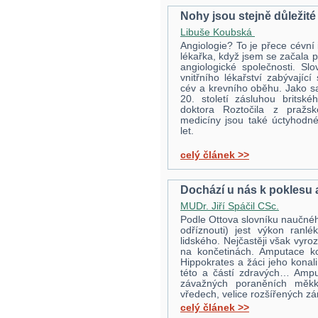
Nohy jsou stejně důležité
Libuše Koubská
Angiologie? To je přece cévní 
lékařka, když jsem se začala 
angiologické společnosti. Sl
vnitřního lékařství zabývajíc
cév a krevního oběhu. Jako sa
20. století zásluhou britsk
doktora Roztočila z pražské
medicíny jsou také úctyhodné.
let.
celý článek >>
Dochází u nás k poklesu 
MUDr. Jiří Spáčil CSc.
Podle Ottova slovníku naučnéh
odříznouti) jest výkon ranl
lidského. Nejčastěji však vyr
na končetinách. Amputace ko
Hippokrates a žáci jeho konal
této a částí zdravých… Ampu
závažných poraněních měkký
vředech, velice rozšířených z
celý článek >>