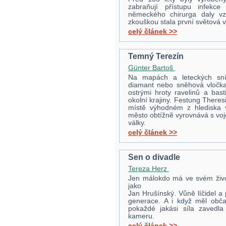
zabraňují přístupu infekc
německého chirurga daly vz
zkouškou stala první světová v
celý článek >>
Temný Terezín
Günter Bartoš
Na mapách a leteckých sní
diamant nebo sněhová vločka.
ostrými hroty ravelinů a bas
okolní krajiny. Festung Theres
místě výhodném z hlediska v
město obtížně vyrovnává s vo
války.
celý článek >>
Sen o divadle
Tereza Herz
Jen málokdo má ve svém život
jako
Jan Hrušínský. Vůně líčidel a 
generace. A i když měl obča
pokaždé jakási síla zavedla
kameru.
celý článek >>