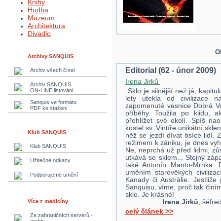
Knihy
Hudba
Muzeum
Architektura
Divadlo
O
Archivy SANQUIS
Editorial (62 - únor 2009)
Archiv všech čísel
Irena Jirků
Archiv SANQUIS
ON-LINE listování
„Sklo je silnější než já, kapit
lety utekla od civilizace
Sanquis ve formátu
zapomenuté vesnice Dobrá Vod
PDF ke stažení
příběhy. Toužila po klidu, a
přehlížet své okolí. Spíš na
kostel sv. Vintíře unikátní skl
Klub SANQUIS
něž se jezdí dívat tisíce lidí
režimem k zániku, je dnes vy
Klub SANQUIS
Ne, neprchá už před lidmi, z
utkává se sklem... Stejný záp
Užitečné odkazy
také Antonín Manto-Mrnka. P
uměním starověkých civilizac
Podporujeme umění
Kanady či Austrálie. Jestliže
Sanquisu, víme, proč tak činím
sklo. Je krásné!
Více z medicíny
Irena Jirků
, šéfre
celý článek >>
Ze zahraničních serverů -