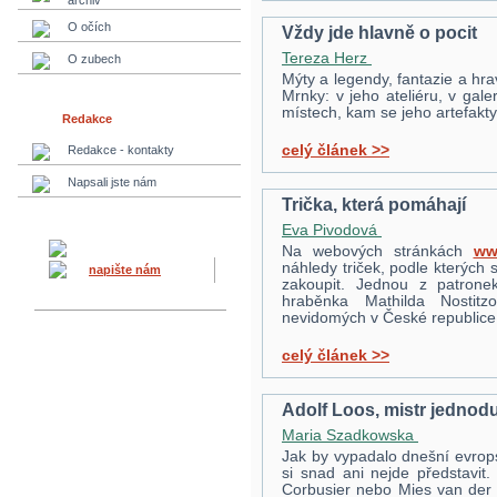
archiv
O očích
Vždy jde hlavně o pocit
Tereza Herz
O zubech
Mýty a legendy, fantazie a hra
Mrnky: v jeho ateliéru, v ga
místech, kam se jeho artefakt
Redakce
celý článek >>
Redakce - kontakty
Napsali jste nám
Trička, která pomáhají
Eva Pivodová
Na webových stránkách
www
náhledy triček, podle kterých 
napište nám
zakoupit. Jednou z patrone
hraběnka Mathilda Nostit
nevidomých v České republice
celý článek >>
Adolf Loos, mistr jednod
Maria Szadkowska
Jak by vypadalo dnešní evrops
si snad ani nejde představit. 
Corbusier nebo Mies van der 