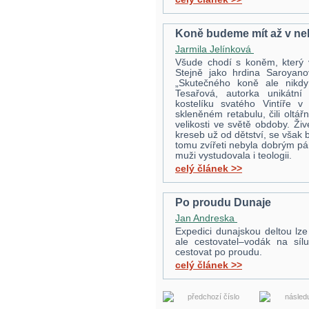
Koně budeme mít až v ne
Jarmila Jelínková
Všude chodí s koněm, který v
Stejně jako hrdina Saroyanov
„Skutečného koně ale nikdy
Tesařová, autorka unikátn
kostelíku svatého Vintíře 
skleněném retabulu, čili oltá
velikosti ve světě obdoby. Ži
kreseb už od dětství, se však 
tomu zvířeti nebyla dobrým pán
muži vystudovala i teologii.
celý článek >>
Po proudu Dunaje
Jan Andreska
Expedici dunajskou deltou lz
ale cestovatel–vodák na síl
cestovat po proudu.
celý článek >>
předchozí číslo
následu