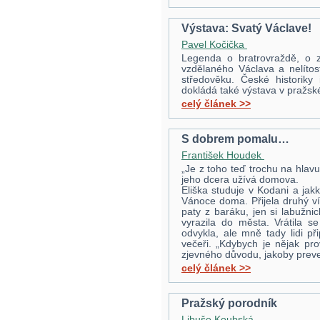
Výstava: Svatý Václave!
Pavel Kočička
Legenda o bratrovraždě, o 
vzdělaného Václava a nelítos
středověku. České historiky
dokládá také výstava v pražs
celý článek >>
S dobrem pomalu…
František Houdek
„Je z toho teď trochu na hlavu
jeho dcera užívá domova.
Eliška studuje v Kodani a jakk
Vánoce doma. Přijela druhý ví
paty z baráku, jen si labužni
vyrazila do města. Vrátila s
odvykla, ale mně tady lidi při
večeři. „Kdybych je nějak pro
zjevného důvodu, jakoby preven
celý článek >>
Pražský porodník
Libuše Koubská