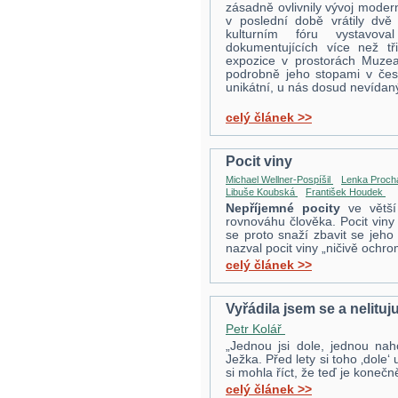
zásadně ovlivnily vývoj modern
v poslední době vrátily dv
kulturním fóru vystavova
dokumentujících více než tř
expozice v prostorách Muze
podrobně jeho stopami v čes
unikátní, u nás dosud nevídaný
celý článek >>
Pocit viny
Michael Wellner-Pospíšil
Lenka Proc
Libuše Koubská
František Houdek
Nepříjemné pocity
ve větší 
rovnováhu člověka. Pocit viny 
se proto snaží zbavit se jeho 
nazval pocit viny „ničivě ochr
celý článek >>
Vyřádila jsem se a nelituj
Petr Kolář
„Jednou jsi dole, jednou nah
Ježka. Před lety si toho ‚dole
si mohla říct, že teď je kone
celý článek >>