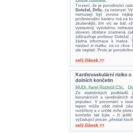
Tvrzení, že je porodnictví rad
Doležal, DrSc.
za nesmysl. Výs
nemusejí být zrovna nejle
profesionální kariéru má na ko
zkušenější, tím víc se bál, v
vystavený vysokému nebezpečí
sloveso obstare znamená zab
zdůrazňuje profesor Doležal. 
žádná informace k matce. Dít
nastaví si matku, na co chce. 
ale neplatí. Proto je porodníko
celý článek >>
Kardiovaskulární riziko 
dolních končetin
MUDr. Karel Roztočil CSc.
Do
Ze statistických podkladů
koronárních a cerebrálních t
populaci. V porovnání s tout
tepen může zdát méně záva
rozšířený a v určité míře pře
končetin tak byla – či ješ
vyžadující pouze „přestat kouřit
celý článek >>