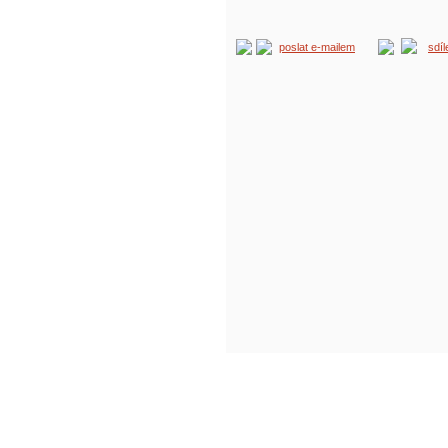
poslat e-mailem
sdí