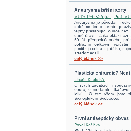
Aneurysma břišní aorty
MUDr. Petr Vařejka
Prof. MU
Aneurysma je původem řecké 
době se tento termín použív
tepny přesahující o více než
dané úrovni. Jako ektazii ozn
50 % předpokládaného prům
pohlavím, celkovým vzrůstem 
postihuje celou její délku, ne
arteriomegalii.
celý článek >>
Plastická chirurgie? Není
Libuše Koubská
O svých začátcích i současný
oboru, o moderním tkáňovém
laiků... O tom všem jsme si
Svatoplukem Svobodou.
celý článek >>
První antiseptický obvaz
Pavel Kočička
Před 135 lety byly vyrobeny