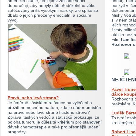
americká studie, na jejímž základě vědci
uhnul,” říká
doporučují, aby nebyly děti předškolního věku
poskytl v če
zatěžovány příliš vysokými nároky, ale spíše se
dokumentárn
dbalo o jejich přirozený emociální a sociální
Mishy Votrub
vývoj.
si v něm otáz
jejich rozho
životy milio
otázka neztrá
Film
I am fi
Rozhovor s
NEJČTEN
Pavel Trune
dárce koupi
Pravá, nebo levá strana?
Rozhovor s p
Je úměrně závislá míra šance na vyléčení a
pražském I
přežití nemocného na tom, zda je nádor umístěn
na pravé nebo levé straně tlustého střeva?
Luděk Bárta
Zpráva itaských vědců a statistiků prokazuje, že
To tvrdí osob
poloha tumoru je důležité kritérium pro stanovení
kreslených f
dávek chemoterapie a také pro přesnější určení
prognózy.
Robert Lisc