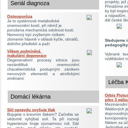
projekty, je
Seriál diagnoza
Přinášíme in
by být inspi
a nápadům, 
Osteoporóza
dál české šk
Je to systémové metabolické
onemocnění kostí, při němž je
porušena mechanická odolnost kosti.
Nemocný trpí zvýšeným rizikem
zlomenin hlavně v oblasti kyčle, obratlů,
Sledujeme i
dolního předloktí a paží.
pedagogiky
Věkem podmíněná
Vybrané tex
makulární degenerace
vzdělávání 
Degenerativní procesy sítnice jsou
nezánětlivá onemocnění
charakteristická postupným zánikem
nervových elementů a atrofickými
změnami.
Léčba 
Orbis Pictus
Domácí lékárna
přes 3 milio
Mezinárodní 
Waldových je
Sůl opravdu zvyšuje tlak
doprovodných
Bojujete s krevním tlakem? Začněte se
koncipovány
vědomě vyhýbat soli. Ta při rozvoji
Niklem za úč
hypertenze hraje významnou roli. Dát
Jednotlivé ex