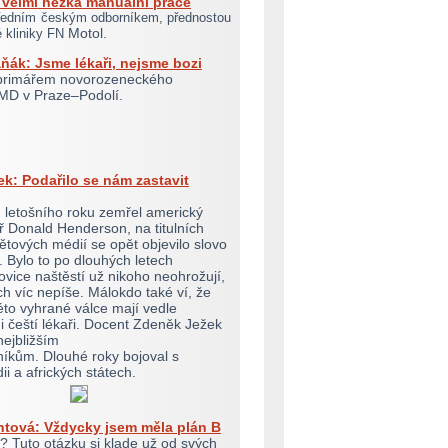
e velmi hezká manuální práce
ředním českým odborníkem, přednostou
Motol.
ké kliniky FN
ňák: Jsme lékaři, nejsme bozi
primářem novorozeneckého
MD v Praze–Podolí.
k: Podařilo se nám zastavit
 letošního roku zemřel americký
ř Donald Henderson, na titulních
ětových médií se opět objevilo slovo
Bylo to po dlouhých letech
ovice naštěstí už nikoho neohrožují,
ch víc nepíše. Málokdo také ví, že
éto vyhrané válce mají vedle
 čeští lékaři. Docent Zdeněk Ježek
 nejbližším
íkům. Dlouhé roky bojoval s
dii a afrických státech.
ntová: Vždycky jsem měla plán B
 Tuto otázku si klade už od svých