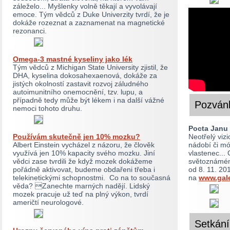
záleželo... Myšlenky volně těkají a vyvolávají
emoce. Tým vědců z Duke Univerzity tvrdí, že je
dokáže rozeznat a zaznamenat na magnetické
rezonanci.
Omega-3 mastné kyseliny jako lék
Tým vědců z Michigan State University zjistil, že
DHA, kyselina dokosahexaenová, dokáže za
jistých okolností zastavit rozvoj záludného
autoimunitního onemocnění, tzv. lupu, a
případně tedy může být lékem i na další vážné
Pozván
nemoci tohoto druhu.
Pocta Janu
Používám skutečně jen 10% mozku?
Neotřelý vizi
Albert Einstein vycházel z názoru, že člověk
nádobí či mó
využívá jen 10% kapacity svého mozku. Jiní
vlastenec...
vědci zase tvrdili že když mozek dokážeme
světoznámému
pořádně aktivovat, budeme obdařeni třeba i
od 8. 11. 20
telekinetickými schopnostmi. Co na to současná
na
www.gale
věda? Zanechte marných nadějí. Lidský
mozek pracuje už teď na plný výkon, tvrdí
američtí neurologové.
Setkání 