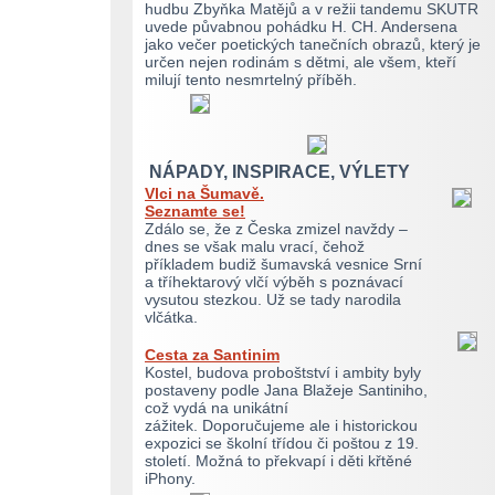
hudbu Zbyňka Matějů a v režii tandemu SKUTR
uvede půvabnou pohádku H. CH. Andersena
jako večer poetických tanečních obrazů, který je
určen nejen rodinám s dětmi, ale všem, kteří
milují tento nesmrtelný příběh.
NÁPADY, INSPIRACE, VÝLETY
Vlci na Šumavě.
Seznamte se!
Zdálo se, že z Česka zmizel navždy –
dnes se však malu vrací, čehož
příkladem budiž šumavská vesnice Srní
a tříhektarový vlčí výběh s poznávací
vysutou stezkou. Už se tady narodila
vlčátka.
Cesta za Santinim
Kostel, budova proboštství i ambity byly
postaveny podle Jana Blažeje Santiniho,
což vydá na unikátní
zážitek. Doporučujeme ale i historickou
expozici se školní třídou či poštou z 19.
století. Možná to překvapí i děti křtěné
iPhony.