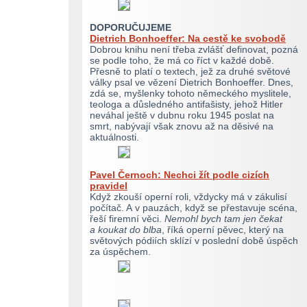
DOPORUČUJEME
Dietrich Bonhoeffer: Na cestě ke svobodě
Dobrou knihu není třeba zvlášť definovat, pozná
se podle toho, že má co říct v každé době.
Přesně to platí o textech, jež za druhé světové
války psal ve vězení Dietrich Bonhoeffer. Dnes,
zdá se, myšlenky tohoto německého myslitele,
teologa a důsledného antifašisty, jehož Hitler
neváhal ještě v dubnu roku 1945 poslat na
smrt, nabývají však znovu až na děsivé na
aktuálnosti.
Pavel Černoch: Nechci žít podle cizích
pravidel
Když zkouší operní roli, vždycky má v zákulisí
počítač. A v pauzách, když se přestavuje scéna,
řeší firemní věci.
Nemohl bych tam jen čekat
a koukat do blba
, říká operní pěvec, který na
světových pódiích sklízí v poslední době úspěch
za úspěchem.