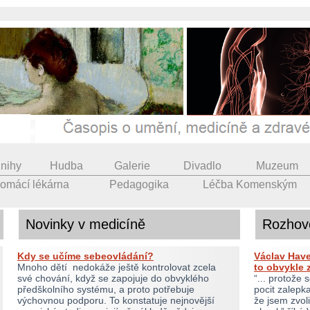
nihy
Hudba
Galerie
Divadlo
Muzeum
omácí lékárna
Pedagogika
Léčba Komenským
Novinky v medicíně
Rozhov
Kdy se učíme sebeovládání?
Václav Have
Mnoho dětí nedokáže ještě kontrolovat zcela
to obvykle z
své chování, když se zapojuje do obvyklého
“... protože
předškolního systému, a proto potřebuje
pocit zalepk
výchovnou podporu. To konstatuje nejnovější
že jsem zvol