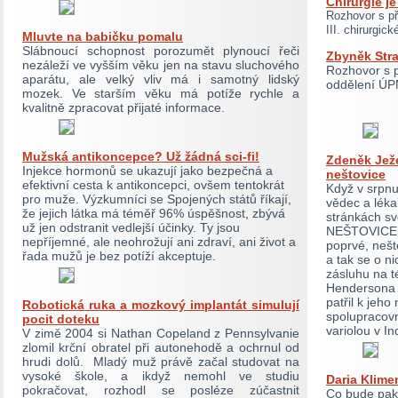
Chirurgie j
Rozhovor s p
III. chirurgic
Mluvte na babičku pomalu
Slábnoucí schopnost porozumět plynoucí řeči
Zbyněk Stra
nezáleží ve vyšším věku jen na stavu sluchového
Rozhovor s 
aparátu, ale velký vliv má i samotný lidský
oddělení ÚP
mozek. Ve starším věku má potíže rychle a
kvalitně zpracovat přijaté informace.
Mužská antikoncepce? Už žádná sci-fi!
Zdeněk Ježe
Injekce hormonů se ukazují jako bezpečná a
neštovice
efektivní cesta k antikoncepci, ovšem tentokrát
Když v srpnu
pro muže. Výzkumníci se Spojených států říkají,
vědec a léka
že jejich látka má téměř 96% úspěšnost, zbývá
stránkách sv
už jen odstranit vedlejší účinky. Ty jsou
NEŠTOVICE. 
nepříjemné, ale neohrožují ani zdraví, ani život a
poprvé, nešt
řada mužů je bez potíží akceptuje.
a tak se o ni
zásluhu na t
Hendersona i
patřil k jeho
Robotická ruka a mozkový implantát simulují
spolupracovn
pocit doteku
variolou v In
V zimě 2004 si Nathan Copeland z Pennsylvanie
zlomil krční obratel při autonehodě a ochrnul od
hrudi dolů. Mladý muž právě začal studovat na
vysoké škole, a ikdyž nemohl ve studiu
Daria Klime
pokračovat, rozhodl se posléze zúčastnit
Co bude pak?