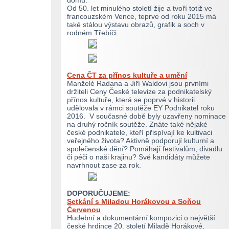
domů.
Od 50. let minulého století žije a tvoří totiž ve
francouzském Vence, teprve od roku 2015 má
také stálou výstavu obrazů, grafik a soch v
rodném Třebíči.
Cena ČT za přínos kultuře a umění
Manželé Radana a Jiří Waldovi jsou prvními
držiteli Ceny České televize za podnikatelský
přínos kultuře, která se poprvé v historii
udělovala v rámci soutěže EY Podnikatel roku
2016. V současné době byly uzavřeny nominace
na druhý ročník soutěže. Znáte také nějaké
české podnikatele, kteří přispívají ke kultivaci
veřejného života? Aktivně podporují kulturní a
společenské dění? Pomáhají festivalům, divadlu
či péči o naši krajinu? Své kandidáty můžete
navrhnout zase za rok.
DOPORUČUJEME:
Setkání s Miladou Horákovou a Soňou
Červenou
Hudební a dokumentární kompozici o největší
české hrdince 20. století Miladě Horákové,