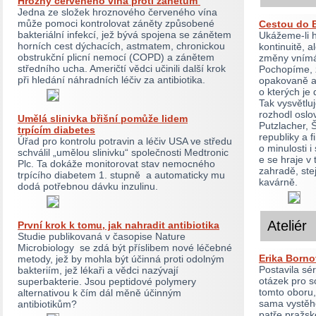
Hrozny červeného vína proti zánětům
Jedna ze složek hroznového červeného vína
může pomoci kontrolovat záněty způsobené
Cestou do 
bakteriální infekcí, jež bývá spojena se zánětem
Ukážeme-li his
horních cest dýchacích, astmatem, chronickou
kontinuitě, 
obstrukční plicní nemocí (COPD) a zánětem
změny vnímání
středního ucha. Američtí vědci učinili další krok
Pochopíme, ž
při hledání náhradních léčiv za antibiotika.
opakovaně a 
o kterých je
Tak vysvětlu
rozhodl oslo
Umělá slinivka břišní pomůže lidem
Putzlacher, 
trpícím diabetes
republiky a f
Úřad pro kontrolu potravin a léčiv USA ve středu
o minulosti 
schválil „umělou slinivku“ společnosti Medtronic
e se hraje v
Plc. Ta dokáže monitorovat stav nemocného
zahradě, ste
trpícího diabetem 1. stupně a automaticky mu
kavárně.
dodá potřebnou dávku inzulinu.
Ateliér
První krok k tomu, jak nahradit antibiotika
Studie publikovaná v časopise Nature
Microbiology se zdá být příslibem nové léčebné
Erika Borno
metody, jež by mohla být účinná proti odolným
Postavila sé
bakteriím, jež lékaři a vědci nazývají
otázek pro s
superbakterie. Jsou peptidové polymery
tomto oboru
alternativou k čím dál měně účinným
sama vystěho
antibiotikům?
patře pražs