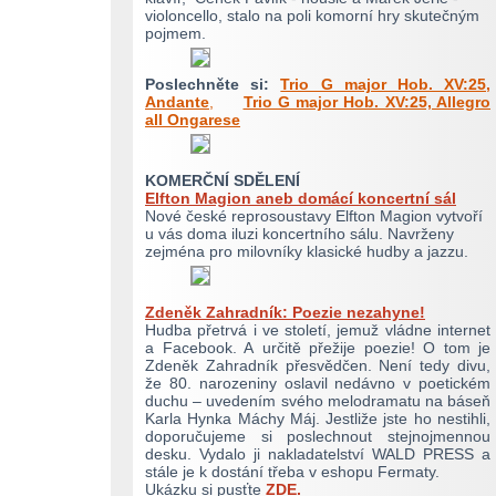
violoncello, stalo na poli komorní hry skutečným
pojmem.
Poslechněte si:
Trio G major Hob. XV:25,
Andante
,
Trio G major Hob. XV:25, Allegro
all Ongarese
KOMERČNÍ SDĚLENÍ
Elfton Magion aneb domácí koncertní sál
Nové české reprosoustavy Elfton Magion vytvoří
u vás doma iluzi koncertního sálu. Navrženy
zejména pro milovníky klasické hudby a jazzu.
Zdeněk Zahradník: Poezie nezahyne!
Hudba přetrvá i ve století, jemuž vládne internet
a Facebook. A určitě přežije poezie! O tom je
Zdeněk Zahradník přesvědčen. Není tedy divu,
že 80. narozeniny oslavil nedávno v poetickém
duchu – uvedením svého melodramatu na báseň
Karla Hynka Máchy Máj. Jestliže jste ho nestihli,
doporučujeme si poslechnout stejnojmennou
desku. Vydalo ji nakladatelství WALD PRESS a
stále je k dostání třeba v eshopu Fermaty.
Ukázku si pusťte
ZDE.