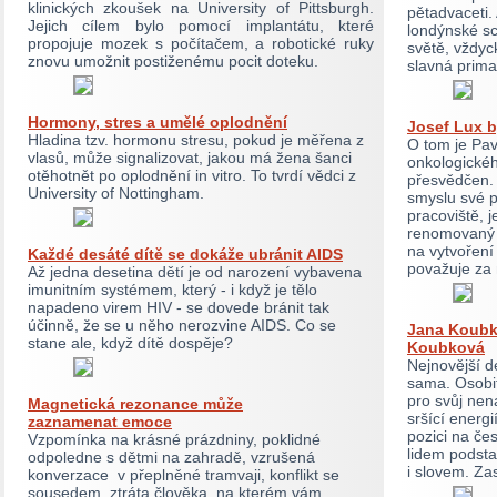
klinických zkoušek na University of Pittsburgh.
pětadvaceti. 
Jejich cílem bylo pomocí implantátu, které
londýnské sc
propojuje mozek s počítačem, a robotické ruky
světě, vždyc
znovu umožnit postiženému pocit doteku.
slavná prima
Hormony, stres a umělé oplodnění
Josef Lux b
Hladina tzv. hormonu stresu, pokud je měřena z
O tom je Pav
vlasů, může signalizovat, jakou má žena šanci
onkologickéh
otěhotnět po oplodnění in vitro. To tvrdí vědci z
přesvědčen. 
University of Nottingham.
smyslu své p
pracoviště, 
renomovaný 
na vytvoření
Každé desáté dítě se dokáže ubránit AIDS
považuje za 
Až jedna desetina dětí je od narození vybavena
imunitním systémem, který - i když je tělo
napadeno virem HIV - se dovede bránit tak
účinně, že se u něho nerozvine AIDS. Co se
Jana Koubk
stane ale, když dítě dospěje?
Koubková
Nejnovější d
sama. Osobit
pro svůj nen
Magnetická rezonance může
sršící energi
zaznamenat emoce
pozici na če
Vzpomínka na krásné prázdniny, poklidné
lidem podsta
odpoledne s dětmi na zahradě, vzrušená
i slovem. Za
konverzace v přeplněné tramvaji, konflikt se
sousedem, ztráta člověka, na kterém vám