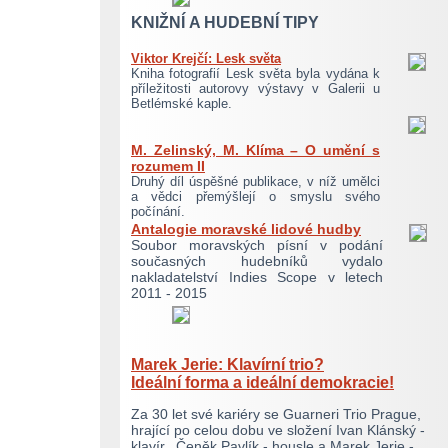
KNIŽNÍ A HUDEBNÍ TIPY
Viktor Krejčí: Lesk světa
Kniha fotografií Lesk světa byla vydána k
příležitosti autorovy výstavy v Galerii u
Betlémské kaple.
M. Zelinský, M. Klíma – O umění s
rozumem II
Druhý díl úspěšné publikace, v níž umělci
a vědci přemýšlejí o smyslu svého
počínání.
Antalogie moravské lidové hudby
Soubor moravských písní v podání
současných hudebníků vydalo
nakladatelství Indies Scope v letech
2011 - 2015
Marek Jerie: Klavírní trio?
Ideální forma
a ideální demokracie!
Za 30 let své kariéry se Guarneri Trio Prague,
hrající po celou dobu ve složení Ivan Klánský -
klavír, Čeněk Pavlík - housle a Marek Jerie -