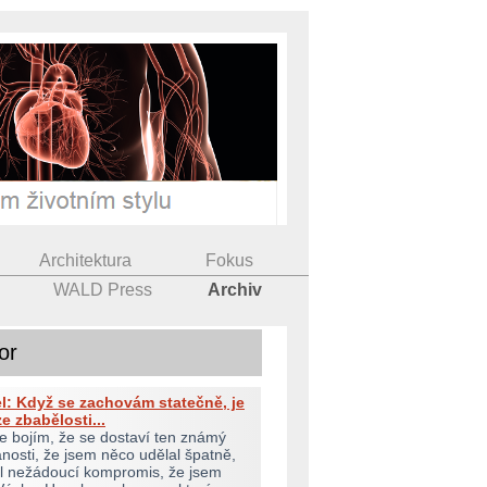
Architektura
Fokus
WALD Press
Archiv
or
l: Když se zachovám statečně, je
e zbabělosti...
 se bojím, že se dostaví ten známý
anosti, že jsem něco udělal špatně,
il nežádoucí kompromis, že jsem