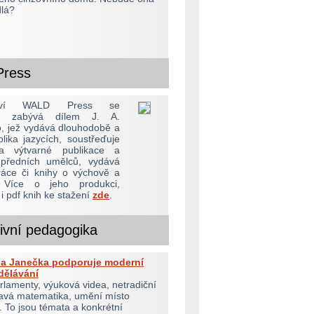
dlá?
ress
lství WALD Press se
cky zabývá dílem J. A.
 jež vydává dlouhodobě a
lika jazycích, soustřeďuje
a výtvarné publikace a
 předních umělců, vydává
práce či knihy o výchově a
. Více o jeho produkci,
 i pdf knih ke stažení
zde
.
tivní pedagogika
la Janečka podporuje moderní
dělávání
lamenty, výuková videa, netradiční
ravá matematika, umění místo
. To jsou témata a konkrétní