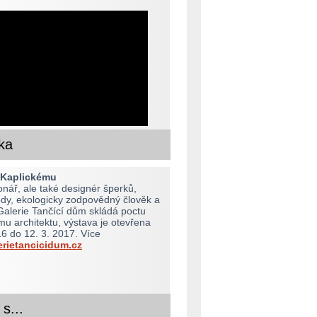
ka
 Kaplickému
onář, ale také designér šperků,
dy, ekologicky zodpovědný člověk a
 Galerie Tančící dům skládá poctu
 architektu, výstava je otevřena
16 do 12. 3. 2017. Více
rietancicidum.cz
s...