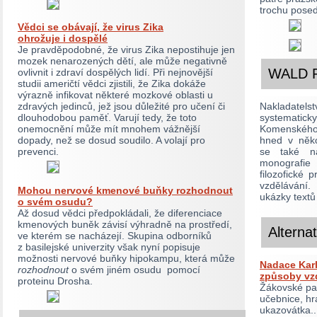
trochu pose
Vědci se obávají, že virus Zika
ohrožuje i dospělé
Je pravděpodobné, že virus Zika nepostihuje jen
mozek nenarozených dětí, ale může negativně
WALD P
ovlivnit i zdraví dospělých lidí. Při nejnovější
studii američtí vědci zjistili, že Zika dokáže
výrazně infikovat některé mozkové oblasti u
zdravých jedinců, jež jsou důležité pro učení či
Nakladate
dlouhodobou paměť. Varují tedy, že toto
systemati
onemocnění může mít mnohem vážnější
Komenského,
dopady, než se dosud soudilo. A volají pro
hned v něko
prevenci.
se také n
monografie
filozofické 
vzdělávání
Mohou nervové kmenové buňky rozhodnout
ukázky textů
o svém osudu?
Až dosud vědci předpokládali, že diferenciace
kmenových buněk závisí výhradně na prostředí,
Alterna
ve kterém se nacházejí. Skupina odborníků
z basilejské univerzity však nyní popisuje
možnosti nervové buňky hipokampu, která může
Nadace Kar
rozhodnout
o svém jiném osudu pomocí
způsoby vz
proteinu Drosha.
Žákovské par
učebnice, h
ukazovátka..