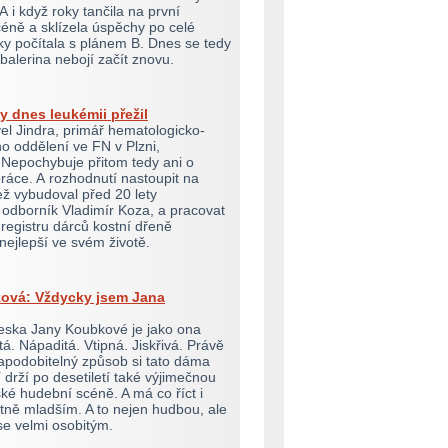
A i když roky tančila na první
éně a sklízela úspěchy po celé
ky počítala s plánem B. Dnes se tedy
balerina nebojí začít znovu.
y dnes leukémii přežil
el Jindra, primář hematologicko-
o oddělení ve FN v Plzni,
Nepochybuje přitom tedy ani o
ráce. A rozhodnutí nastoupit na
jež vybudoval před 20 lety
odborník Vladimír Koza, a pracovat
 registru dárců kostní dřeně
nejlepší ve svém životě.
ová: Vždycky jsem Jana
eska Jany Koubkové je jako ona
á. Nápaditá. Vtipná. Jiskřivá. Právě
apodobitelný způsob si tato dáma
í drží po desetiletí také výjimečnou
ské hudební scéně. A má co říct i
tně mladším. A to nejen hudbou, ale
se velmi osobitým.