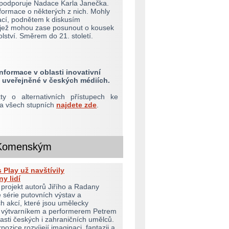
ž podporuje Nadace Karla Janečka.
formace o některých z nich. Mohly
rací, podnětem k diskusím
jež mohou zase posunout o kousek
olství. Směrem do 21. století.
nformace v oblasti inovativní
 uveřejněné v českých médiích.
ty o alternativních přístupech ke
na všech stupních
najdete zde
.
Komenským
 Play už navštívily
ny lidí
projekt autorů Jiřího a Radany
 série putovních výstav a
 akcí, které jsou umělecky
 výtvarníkem a performerem Petrem
asti českých i zahraničních umělců.
pozice rozvíjejí imaginaci, fantazii a