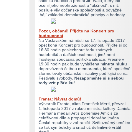
salonku Rudolfina předal Jiří Wald, který tak
ocenil jeho neohroženost a “akčnost”, s níž
posiluje vliv občanské společnosti a odvážně
hájí základní demokratické principy a hodnoty.
Pozor, občané! Přijďte na Koncert pro
budoucnost
Na Václavském náměstí se 17. listopadu 2017
opět koná Koncert pro budoucnost. Přijďte si od
16:30 hodin poslechnout řadu známých
hudebníků a dalších osobností, jimž není
lhostejná současná politická situace. Přesně v
19:30 hodin pak bude vyhlášena
minuta hluku
doprovázená četbou memoranda, které společně
zformulovaly občanské iniciativy podílející se na
Festivalu svobody.
Nezapomeňte si s sebou
tedy vzít píšťalku
!
Franta: Návrat domů!
Výtvarník Franta, alias František Mertl, převzal
1. listopadu 2017 z rukou ministra kultury Daniela
Hermana medaili Artis Bohemiae Amicis za
celoživotní dílo a propagaci dobrého jména
České republiky v zahraničí. Světoznámý umělec
se tak symbolicky a snad už definitivně vrátil