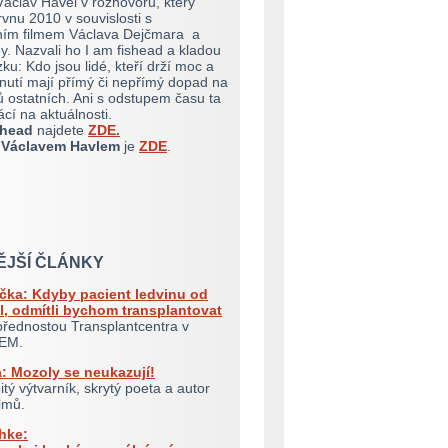
 Václav Havel v rozhovoru, který
rvnu 2010 v souvislosti s
ím filmem Václava Dejčmara a
y. Nazvali ho I am fishead a kladou
ku: Kdo jsou lidé, kteří drží moc a
dnutí mají přímý či nepřímý dopad na
nů ostatních. Ani s odstupem času ta
cí na aktuálnosti.
shead
najdete
ZDE.
 Václavem Havlem
je
ZDE
.
ĚJŠÍ ČLÁNKY
čka: Kdyby pacient ledvinu od
l, odmítli bychom transplantovat
řednostou Transplantcentra v
KEM.
: Mozoly se neukazují!
itý výtvarník, skrytý poeta a autor
ilmů.
hke: