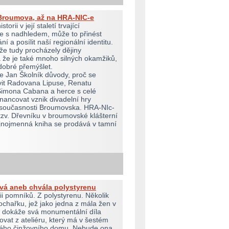
Broumova, až na HRA-NIC-e
torii v její staletí trvající
ale s nadhledem, může to přinést
 a posílit naší regionální identitu.
e tudy procházely dějiny
že je také mnoho silných okamžiků,
 dobré přemýšlet.
je Jan Školník důvody, proč se
vit Radovana Lipuse, Renatu
Šimona Cabana a herce s celé
inancovat vznik divadelní hry
i současnosti Broumovska. HRA-NIc-
 tzv. Dřevníku v broumovské klášterní
jnojmenná kniha se prodává v tamní
vá aneb chvála polystyrenu
rii pomníků. Z polystyrenu. Několik
ochařku, jež jako jedna z mála žen v
, dokáže svá monumentální díla
vat z ateliéru, který má v šestém
kého činžovního domu. Nebude ona