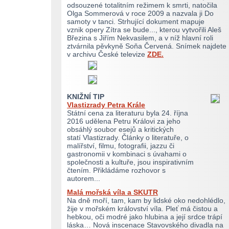
odsouzené totalitním režimem k smrti, natočila
Olga Sommerová v roce 2009 a nazvala ji Do
samoty v tanci. Strhující dokument mapuje
vznik opery Zítra se bude..., kterou vytvořili Aleš
Březina s Jiřím Nekvasilem, a v níž hlavní roli
ztvárnila pěvkyně Soňa Červená. Snímek najdete
v archivu České televize
ZDE.
KNIŽNÍ TIP
Vlastizrady Petra Krále
Státní cena za literaturu byla 24. října
2016 udělena Petru Královi za jeho
obsáhlý soubor esejů a kritických
statí Vlastizrady. Články o literatuře, o
malířství, filmu, fotografii, jazzu či
gastronomii v kombinaci s úvahami o
společnosti a kultuře, jsou inspirativním
čtením. Přikládáme rozhovor s
autorem...
Malá mořská víla a SKUTR
Na dně moří, tam, kam by lidské oko nedohlédlo,
žije v mořském království víla. Pleť má čistou a
hebkou, oči modré jako hlubina a její srdce trápí
láska… Nová inscenace Stavovského divadla na