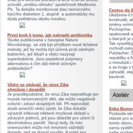
schválil „umělou slinivku“ společnosti Medtronic
Plc. Ta dokáže monitorovat stav nemocného
Cestou do 
trpícího diabetem 1. stupně a automaticky mu
Ukážeme-li his
dodá potřebnou dávku inzulinu.
kontinuitě, 
změny vnímání
Pochopíme, ž
opakovaně a 
První krok k tomu, jak nahradit antibiotika
o kterých je
Studie publikovaná v časopise Nature
Tak vysvětlu
Microbiology se zdá být příslibem nové léčebné
rozhodl oslo
metody, jež by mohla být účinná proti odolným
Putzlacher, 
bakteriím, jež lékaři a vědci nazývají
republiky a f
superbakterie. Jsou peptidové polymery
o minulosti 
alternativou k čím dál měně účinným
e se hraje v
antibiotikům?
zahradě, ste
kavárně.
Vědci se obávají, že virus Zika
ohrožuje i dospělé
Je pravděpodobné, že virus Zika nepostihuje jen
Ateliér
mozek nenarozených dětí, ale může negativně
ovlivnit i zdraví dospělých lidí. Při nejnovější
studii američtí vědci zjistili, že Zika dokáže
Erika Borno
výrazně infikovat některé mozkové oblasti u
Postavila sé
zdravých jedinců, jež jsou důležité pro učení či
otázek pro s
dlouhodobou paměť. Varují tedy, že toto
tomto oboru
onemocnění může mít mnohem vážnější
sama vystěho
dopady, než se dosud soudilo. A volají pro
patře pražs