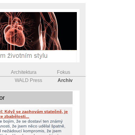
Architektura
Fokus
WALD Press
Archiv
or
l: Když se zachovám statečně, je
e zbabělosti...
 se bojím, že se dostaví ten známý
anosti, že jsem něco udělal špatně,
il nežádoucí kompromis, že jsem