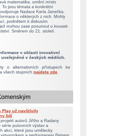
ravá matematika, umění místo
. To jsou témata a konkrétní
ž podporuje Nadace Karla Janečka.
formace o některých z nich. Mohly
rací, podnětem k diskusím
jež mohou zase posunout o kousek
olství. Směrem do 21. století.
nformace v oblasti inovativní
 uveřejněné v českých médiích.
ty o alternativních přístupech ke
na všech stupních
najdete zde
.
Komenským
 Play už navštívily
ny lidí
projekt autorů Jiřího a Radany
 série putovních výstav a
 akcí, které jsou umělecky
 výtvarníkem a performerem Petrem