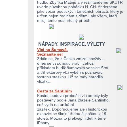
hudbu Zbyňka Matějů a v režii tandemu SKUTR
uvede půvabnou pohádku H. CH. Andersena
jako večer poetických tanečních obrazů, který je
určen nejen rodinám s dětmi, ale všem, kteří
milují tento nesmrtelný příběh.
NÁPADY, INSPIRACE, VÝLETY
Vlci na Šumavě.
Seznamte se!
Zdálo se, že z Česka zmizel navždy –
dnes se však malu vrací, čehož
příkladem budiž šumavská vesnice Srní
a tříhektarový vlčí výběh s poznávací
vysutou stezkou. Už se tady narodila
vlčátka.
Cesta za Santinim
Kostel, budova proboštství i ambity byly
postaveny podle Jana Blažeje Santiniho,
což vydá na unikátní
zážitek. Doporučujeme ale i historickou
expozici se školní třídou či poštou z 19.
století. Možná to překvapí i děti křtěné
iPhony.