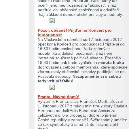
salonku Rudolfina předal Jiří Wald, který tak
ocenil jeho neohroženost a “akčnost”, s níž
posiluje vliv občanské společnosti a odvážně
hájí základní demokratické principy a hodnoty.
Pozor, občané! Přijďte na Koncert pro
budoucnost
Na Václavském náměstí se 17. listopadu 2017
opět koná Koncert pro budoucnost. Přijďte si od
16:30 hodin poslechnout řadu známých
hudebníků a dalších osobností, jimž není
lhostejná současná politická situace. Přesně v
19:30 hodin pak bude vyhlášena
minuta hluku
doprovázená četbou memoranda, které společně
zformulovaly občanské iniciativy podílející se na
Festivalu svobody.
Nezapomeňte si s sebou
tedy vzít píšťalku
!
Franta: Návrat domů!
Výtvarník Franta, alias František Mertl, převzal
1. listopadu 2017 z rukou ministra kultury Daniela
Hermana medaili Artis Bohemiae Amicis za
celoživotní dílo a propagaci dobrého jména
České republiky v zahraničí. Světoznámý umělec
se tak symbolicky a snad už definitivně vrátil