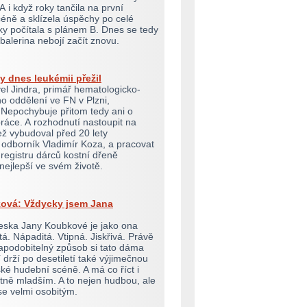
A i když roky tančila na první
éně a sklízela úspěchy po celé
ky počítala s plánem B. Dnes se tedy
balerina nebojí začít znovu.
y dnes leukémii přežil
el Jindra, primář hematologicko-
o oddělení ve FN v Plzni,
Nepochybuje přitom tedy ani o
ráce. A rozhodnutí nastoupit na
jež vybudoval před 20 lety
odborník Vladimír Koza, a pracovat
 registru dárců kostní dřeně
nejlepší ve svém životě.
ová: Vždycky jsem Jana
eska Jany Koubkové je jako ona
á. Nápaditá. Vtipná. Jiskřivá. Právě
apodobitelný způsob si tato dáma
í drží po desetiletí také výjimečnou
ské hudební scéně. A má co říct i
tně mladším. A to nejen hudbou, ale
se velmi osobitým.