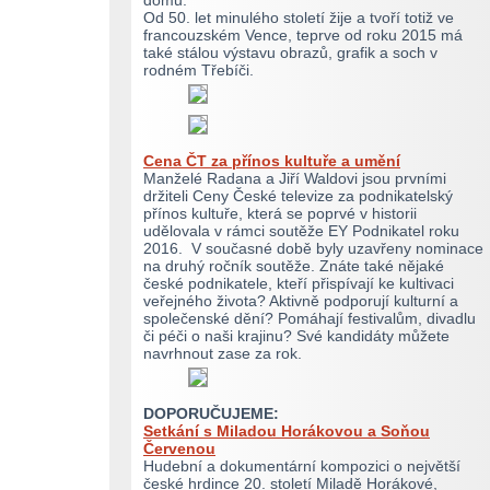
domů.
Od 50. let minulého století žije a tvoří totiž ve
francouzském Vence, teprve od roku 2015 má
také stálou výstavu obrazů, grafik a soch v
rodném Třebíči.
Cena ČT za přínos kultuře a umění
Manželé Radana a Jiří Waldovi jsou prvními
držiteli Ceny České televize za podnikatelský
přínos kultuře, která se poprvé v historii
udělovala v rámci soutěže EY Podnikatel roku
2016. V současné době byly uzavřeny nominace
na druhý ročník soutěže. Znáte také nějaké
české podnikatele, kteří přispívají ke kultivaci
veřejného života? Aktivně podporují kulturní a
společenské dění? Pomáhají festivalům, divadlu
či péči o naši krajinu? Své kandidáty můžete
navrhnout zase za rok.
DOPORUČUJEME:
Setkání s Miladou Horákovou a Soňou
Červenou
Hudební a dokumentární kompozici o největší
české hrdince 20. století Miladě Horákové,