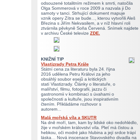
odsouzené totalitním režimem k smrti, natočila
Olga Sommerová v roce 2009 a nazvala ji Do
samoty v tanci. Strhující dokument mapuje
vznik opery Zítra se bude..., kterou vytvořili Aleš
Březina s Jiřím Nekvasilem, a v níž hlavní roli
ztvárnila pěvkyně Soňa Červená. Snímek najdete
v archivu České televize
ZDE.
KNIŽNÍ TIP
Vlastizrady Petra Krále
Státní cena za literaturu byla 24. října
2016 udělena Petru Královi za jeho
obsáhlý soubor esejů a kritických
statí Vlastizrady. Články o literatuře, o
malířství, filmu, fotografii, jazzu či
gastronomii v kombinaci s úvahami o
společnosti a kultuře, jsou inspirativním
čtením. Přikládáme rozhovor s
autorem...
Malá mořská víla a SKUTR
Na dně moří, tam, kam by lidské oko nedohlédlo,
žije v mořském království víla. Pleť má čistou a
hebkou, oči modré jako hlubina a její srdce trápí
láska… Nová inscenace Stavovského divadla na