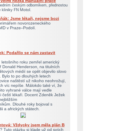
e velmi hezká manuální práce
ředním českým odborníkem, přednostou
Motol.
ké kliniky FN
ňák: Jsme lékaři, nejsme bozi
primářem novorozeneckého
MD v Praze–Podolí.
k: Podařilo se nám zastavit
 letošního roku zemřel americký
ř Donald Henderson, na titulních
ětových médií se opět objevilo slovo
Bylo to po dlouhých letech
ovice naštěstí už nikoho neohrožují,
ch víc nepíše. Málokdo také ví, že
éto vyhrané válce mají vedle
 čeští lékaři. Docent Zdeněk Ježek
 nejbližším
íkům. Dlouhé roky bojoval s
dii a afrických státech.
ntová: Vždycky jsem měla plán B
 Tuto otázku si klade už od svých