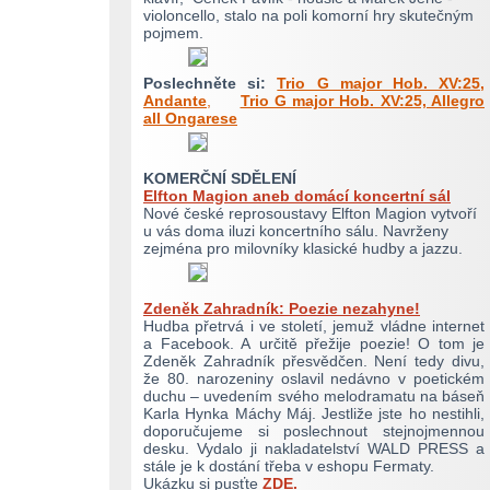
violoncello, stalo na poli komorní hry skutečným
pojmem.
Poslechněte si:
Trio G major Hob. XV:25,
Andante
,
Trio G major Hob. XV:25, Allegro
all Ongarese
KOMERČNÍ SDĚLENÍ
Elfton Magion aneb domácí koncertní sál
Nové české reprosoustavy Elfton Magion vytvoří
u vás doma iluzi koncertního sálu. Navrženy
zejména pro milovníky klasické hudby a jazzu.
Zdeněk Zahradník: Poezie nezahyne!
Hudba přetrvá i ve století, jemuž vládne internet
a Facebook. A určitě přežije poezie! O tom je
Zdeněk Zahradník přesvědčen. Není tedy divu,
že 80. narozeniny oslavil nedávno v poetickém
duchu – uvedením svého melodramatu na báseň
Karla Hynka Máchy Máj. Jestliže jste ho nestihli,
doporučujeme si poslechnout stejnojmennou
desku. Vydalo ji nakladatelství WALD PRESS a
stále je k dostání třeba v eshopu Fermaty.
Ukázku si pusťte
ZDE.