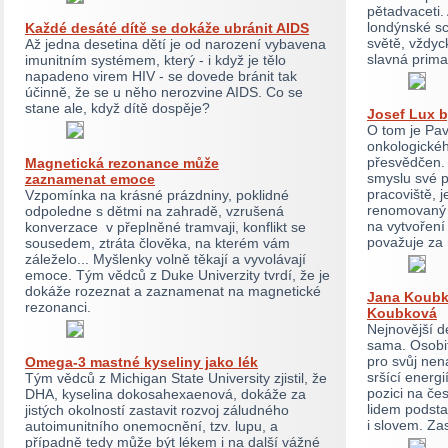
pětadvaceti. 
londýnské sc
Každé desáté dítě se dokáže ubránit AIDS
světě, vždyc
Až jedna desetina dětí je od narození vybavena
slavná prima
imunitním systémem, který - i když je tělo
napadeno virem HIV - se dovede bránit tak
účinně, že se u něho nerozvine AIDS. Co se
stane ale, když dítě dospěje?
Josef Lux b
O tom je Pav
onkologickéh
přesvědčen. 
Magnetická rezonance může
smyslu své p
zaznamenat emoce
pracoviště, 
Vzpomínka na krásné prázdniny, poklidné
renomovaný 
odpoledne s dětmi na zahradě, vzrušená
na vytvoření
konverzace v přeplněné tramvaji, konflikt se
považuje za 
sousedem, ztráta člověka, na kterém vám
záleželo... Myšlenky volně těkají a vyvolávají
emoce. Tým vědců z Duke Univerzity tvrdí, že je
dokáže rozeznat a zaznamenat na magnetické
Jana Koubk
rezonanci.
Koubková
Nejnovější d
sama. Osobit
pro svůj nen
Omega-3 mastné kyseliny jako lék
sršící energi
Tým vědců z Michigan State University zjistil, že
pozici na če
DHA, kyselina dokosahexaenová, dokáže za
lidem podsta
jistých okolností zastavit rozvoj záludného
i slovem. Za
autoimunitního onemocnění, tzv. lupu, a
případně tedy může být lékem i na další vážné