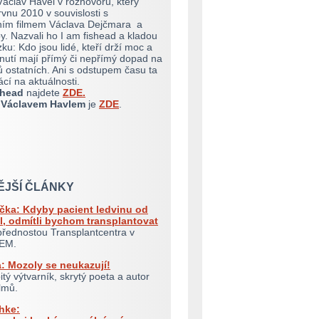
 Václav Havel v rozhovoru, který
rvnu 2010 v souvislosti s
ím filmem Václava Dejčmara a
y. Nazvali ho I am fishead a kladou
ku: Kdo jsou lidé, kteří drží moc a
dnutí mají přímý či nepřímý dopad na
nů ostatních. Ani s odstupem času ta
cí na aktuálnosti.
shead
najdete
ZDE.
 Václavem Havlem
je
ZDE
.
ĚJŠÍ ČLÁNKY
čka: Kdyby pacient ledvinu od
l, odmítli bychom transplantovat
řednostou Transplantcentra v
KEM.
: Mozoly se neukazují!
itý výtvarník, skrytý poeta a autor
ilmů.
hke: