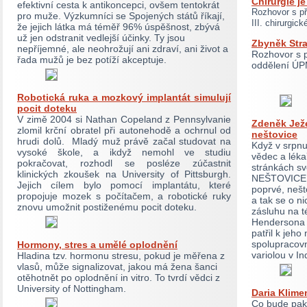
Chirurgie j
efektivní cesta k antikoncepci, ovšem tentokrát
Rozhovor s p
pro muže. Výzkumníci se Spojených států říkají,
III. chirurgic
že jejich látka má téměř 96% úspěšnost, zbývá
už jen odstranit vedlejší účinky. Ty jsou
Zbyněk Stra
nepříjemné, ale neohrožují ani zdraví, ani život a
Rozhovor s 
řada mužů je bez potíží akceptuje.
oddělení ÚP
Robotická ruka a mozkový implantát simulují
pocit doteku
V zimě 2004 si Nathan Copeland z Pennsylvanie
Zdeněk Ježe
zlomil krční obratel při autonehodě a ochrnul od
neštovice
hrudi dolů. Mladý muž právě začal studovat na
Když v srpnu
vysoké škole, a ikdyž nemohl ve studiu
vědec a léka
pokračovat, rozhodl se posléze zúčastnit
stránkách sv
klinických zkoušek na University of Pittsburgh.
NEŠTOVICE. 
Jejich cílem bylo pomocí implantátu, které
poprvé, nešt
propojuje mozek s počítačem, a robotické ruky
a tak se o ni
znovu umožnit postiženému pocit doteku.
zásluhu na t
Hendersona i
patřil k jeho
spolupracovn
Hormony, stres a umělé oplodnění
variolou v In
Hladina tzv. hormonu stresu, pokud je měřena z
vlasů, může signalizovat, jakou má žena šanci
otěhotnět po oplodnění in vitro. To tvrdí vědci z
University of Nottingham.
Daria Klime
Co bude pak?