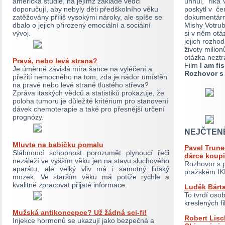
americká studie, na jejímž základě vědci
uhnul,” říká
doporučují, aby nebyly děti předškolního věku
poskytl v če
zatěžovány příliš vysokými nároky, ale spíše se
dokumentárn
dbalo o jejich přirozený emociální a sociální
Mishy Votrub
vývoj.
si v něm otáz
jejich rozho
životy milio
otázka neztrá
Pravá, nebo levá strana?
Film
I am fi
Je úměrně závislá míra šance na vyléčení a
Rozhovor s
přežití nemocného na tom, zda je nádor umístěn
na pravé nebo levé straně tlustého střeva?
Zpráva itaských vědců a statistiků prokazuje, že
poloha tumoru je důležité kritérium pro stanovení
dávek chemoterapie a také pro přesnější určení
prognózy.
NEJČTEN
Mluvte na babičku pomalu
Pavel Trune
Slábnoucí schopnost porozumět plynoucí řeči
dárce koupi
nezáleží ve vyšším věku jen na stavu sluchového
Rozhovor s p
aparátu, ale velký vliv má i samotný lidský
pražském I
mozek. Ve starším věku má potíže rychle a
kvalitně zpracovat přijaté informace.
Luděk Bárta
To tvrdí osob
kreslených f
Mužská antikoncepce? Už žádná sci-fi!
Robert Lisc
Injekce hormonů se ukazují jako bezpečná a