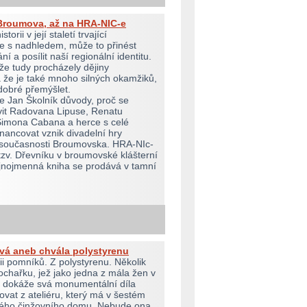
Broumova, až na HRA-NIC-e
torii v její staletí trvající
ale s nadhledem, může to přinést
 a posílit naší regionální identitu.
e tudy procházely dějiny
že je také mnoho silných okamžiků,
 dobré přemýšlet.
je Jan Školník důvody, proč se
vit Radovana Lipuse, Renatu
Šimona Cabana a herce s celé
inancovat vznik divadelní hry
i současnosti Broumovska. HRA-NIc-
 tzv. Dřevníku v broumovské klášterní
jnojmenná kniha se prodává v tamní
vá aneb chvála polystyrenu
rii pomníků. Z polystyrenu. Několik
ochařku, jež jako jedna z mála žen v
, dokáže svá monumentální díla
vat z ateliéru, který má v šestém
kého činžovního domu. Nebude ona