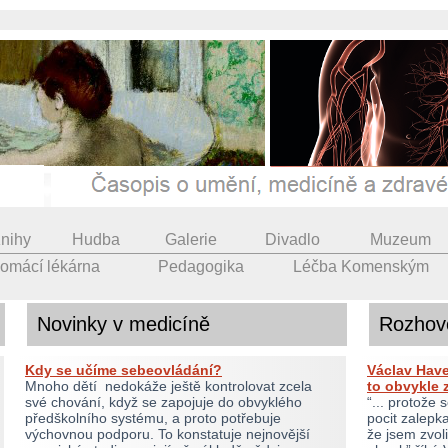
nihy
Hudba
Galerie
Divadlo
Muzeum
omácí lékárna
Pedagogika
Léčba Komenským
Novinky v medicíně
Rozhov
Kdy se učíme sebeovládání?
Václav Have
Mnoho dětí nedokáže ještě kontrolovat zcela
to obvykle z
své chování, když se zapojuje do obvyklého
“... protože
předškolního systému, a proto potřebuje
pocit zalepk
výchovnou podporu. To konstatuje nejnovější
že jsem zvol