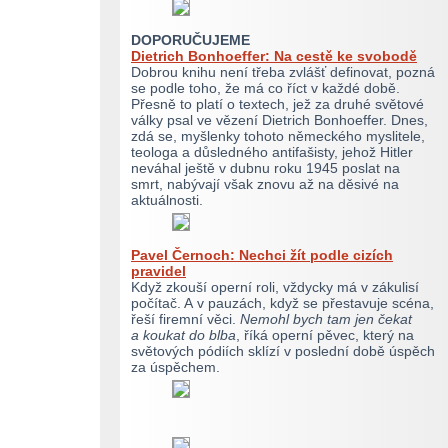
DOPORUČUJEME
Dietrich Bonhoeffer: Na cestě ke svobodě
Dobrou knihu není třeba zvlášť definovat, pozná
se podle toho, že má co říct v každé době.
Přesně to platí o textech, jež za druhé světové
války psal ve vězení Dietrich Bonhoeffer. Dnes,
zdá se, myšlenky tohoto německého myslitele,
teologa a důsledného antifašisty, jehož Hitler
neváhal ještě v dubnu roku 1945 poslat na
smrt, nabývají však znovu až na děsivé na
aktuálnosti.
Pavel Černoch: Nechci žít podle cizích
pravidel
Když zkouší operní roli, vždycky má v zákulisí
počítač. A v pauzách, když se přestavuje scéna,
řeší firemní věci.
Nemohl bych tam jen čekat
a koukat do blba
, říká operní pěvec, který na
světových pódiích sklízí v poslední době úspěch
za úspěchem.