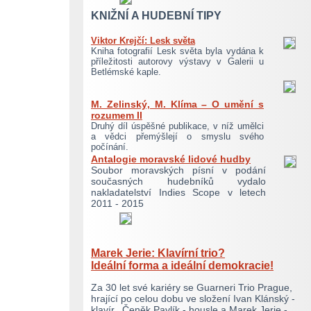
KNIŽNÍ A HUDEBNÍ TIPY
Viktor Krejčí: Lesk světa
Kniha fotografií Lesk světa byla vydána k
příležitosti autorovy výstavy v Galerii u
Betlémské kaple.
M. Zelinský, M. Klíma – O umění s
rozumem II
Druhý díl úspěšné publikace, v níž umělci
a vědci přemýšlejí o smyslu svého
počínání.
Antalogie moravské lidové hudby
Soubor moravských písní v podání
současných hudebníků vydalo
nakladatelství Indies Scope v letech
2011 - 2015
Marek Jerie: Klavírní trio?
Ideální forma
a ideální demokracie!
Za 30 let své kariéry se Guarneri Trio Prague,
hrající po celou dobu ve složení Ivan Klánský -
klavír, Čeněk Pavlík - housle a Marek Jerie -