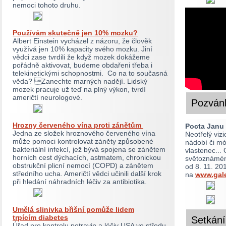
nemoci tohoto druhu.
Používám skutečně jen 10% mozku?
Albert Einstein vycházel z názoru, že člověk
využívá jen 10% kapacity svého mozku. Jiní
vědci zase tvrdili že když mozek dokážeme
pořádně aktivovat, budeme obdařeni třeba i
telekinetickými schopnostmi. Co na to současná
věda? Zanechte marných nadějí. Lidský
mozek pracuje už teď na plný výkon, tvrdí
američtí neurologové.
Pozván
Hrozny červeného vína proti zánětům
Pocta Janu
Jedna ze složek hroznového červeného vína
Neotřelý vizi
může pomoci kontrolovat záněty způsobené
nádobí či mó
bakteriální infekcí, jež bývá spojena se zánětem
vlastenec...
horních cest dýchacích, astmatem, chronickou
světoznámému
obstrukční plicní nemocí (COPD) a zánětem
od 8. 11. 20
středního ucha. Američtí vědci učinili další krok
na
www.gale
při hledání náhradních léčiv za antibiotika.
Umělá slinivka břišní pomůže lidem
trpícím diabetes
Setkání 
Úřad pro kontrolu potravin a léčiv USA ve středu