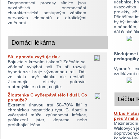
učebnice, h
Degenerativní procesy sítnice jsou
ukazovátka..
nezánětlivá onemocnění
projekty, je
charakteristická postupným zánikem
Přinášíme in
nervových elementů a atrofickými
by být inspi
změnami.
a nápadům, 
dál české šk
Domácí lékárna
Sledujeme i
Sůl opravdu zvyšuje tlak
pedagogiky
Bojujete s krevním tlakem? Začněte se
vědomě vyhýbat soli. Ta při rozvoji
Vybrané tex
hypertenze hraje významnou roli. Dát
vzdělávání 
ze stolu pryč slánku ale nestačí.
Zkoumejte etikety potravin
a přemýšlejte o tom, co jíte.
Žloutenka C vyčerpává tělo i duši. Co
Léčba 
pomůže?
Extrémní únavou trpí 50–70% lidí s
chronickou hepatitidou typu C. Apatii a
Orbis Pictus
vyčerpání může způsobovat infekce,
přes 3 milio
poškození jater, deprese nebo
Mezinárodní 
probíhající léčba.
Waldových je
doprovodných
koncipovány