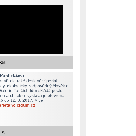
ka
 Kaplickému
onář, ale také designér šperků,
dy, ekologicky zodpovědný člověk a
 Galerie Tančící dům skládá poctu
 architektu, výstava je otevřena
16 do 12. 3. 2017. Více
rietancicidum.cz
s...