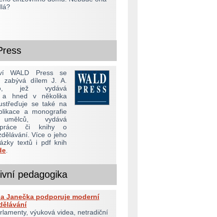
dlá?
ress
ství WALD Press se
y zabývá dílem J. A.
ho, jež vydává
 a hned v několika
oustřeďuje se také na
blikace a monografie
 umělců, vydává
é práce či knihy o
dělávání. Více o jeho
ázky textů i pdf knih
de
.
tivní pedagogika
la Janečka podporuje moderní
dělávání
lamenty, výuková videa, netradiční