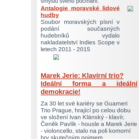
smyslu svého počínání.
Antalogie moravské lidové
hudby
Soubor moravských písní v
podání současných
hudebníků vydalo
nakladatelství Indies Scope v
letech 2011 - 2015
Marek Jerie: Klavírní trio?
Ideální forma
a ideální
demokracie!
Za 30 let své kariéry se Guarneri
Trio Prague, hrající po celou dobu
ve složení Ivan Klánský - klavír,
Čeněk Pavlík - housle a Marek Jerie
- violoncello, stalo na poli komorní
hry skutečným pojmem.