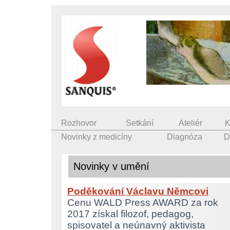
Rozhovor
Setkání
Ateliér
K
Novinky z medicíny
Diagnóza
D
Novinky v umění
Poděkování Václavu Němcovi
Cenu WALD Press AWARD za rok
2017 získal filozof, pedagog,
spisovatel a neúnavný aktivista