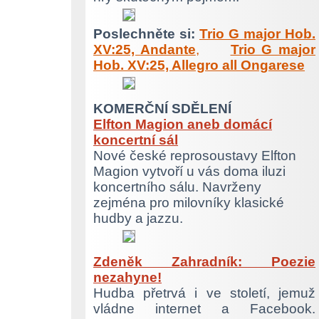
Poslechněte si:
Trio G major Hob.
XV:25, Andante
,
Trio G major
Hob. XV:25, Allegro all Ongarese
KOMERČNÍ SDĚLENÍ
Elfton Magion aneb domácí
koncertní sál
Nové české reprosoustavy Elfton
Magion vytvoří u vás doma iluzi
koncertního sálu. Navrženy
zejména pro milovníky klasické
hudby a jazzu.
Zdeněk Zahradník: Poezie
nezahyne!
Hudba přetrvá i ve století, jemuž
vládne internet a Facebook.