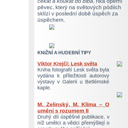
čekat a koukat do blba
, říká operní
pěvec, který na světových pódiích
sklízí v poslední době úspěch za
úspěchem.
KNIŽNÍ A HUDEBNÍ TIPY
Viktor Krejčí: Lesk světa
Kniha fotografií Lesk světa byla
vydána k příležitosti autorovy
výstavy v Galerii u Betlémské
kaple.
M. Zelinský, M. Klíma – O
umění s rozumem II
Druhý díl úspěšné publikace, v
níž umělci a vědci přemýšlejí o