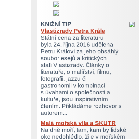
KNIŽNÍ TIP
Vlastizrady Petra Krále
Státní cena za literaturu
byla 24. října 2016 udělena
Petru Královi za jeho obsáhlý
soubor esejů a kritických
statí Vlastizrady. Články o
literatuře, o malířství, filmu,
fotografii, jazzu či
gastronomii v kombinaci
s úvahami o společnosti a
kultuře, jsou inspirativním
čtením. Přikládáme rozhovor s
autorem...
Malá mořská víla a SKUTR
Na dně moří, tam, kam by lidské
oko nedohlédlo, žije v mořském