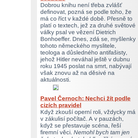
Dobrou knihu není třeba zvlášť
definovat, pozná se podle toho, že
má co říct v každé době. Přesně to
platí o textech, jež za druhé světové
války psal ve vězení Dietrich
Bonhoeffer. Dnes, zdá se, myšlenky
tohoto německého myslitele,
teologa a důsledného antifašisty,
jehož Hitler neváhal ještě v dubnu
roku 1945 poslat na smrt, nabývají
však znovu až na děsivé na
aktuálnosti.
Pavel Černoch: Nechci žít podle
cizích pravidel
Když zkouší operní roli, vždycky má
v zákulisí počítač. A v pauzách,
když se přestavuje scéna, řeší
firemní věci.
Nemohl bych tam jen