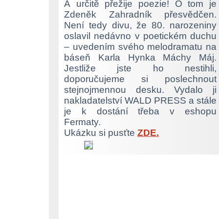
A určitě přežije poezie! O tom je
Zdeněk Zahradník přesvědčen.
Není tedy divu, že 80. narozeniny
oslavil nedávno v poetickém duchu
– uvedením svého melodramatu na
báseň Karla Hynka Máchy Máj.
Jestliže jste ho nestihli,
doporučujeme si poslechnout
stejnojmennou desku. Vydalo ji
nakladatelství WALD PRESS a stále
je k dostání třeba v eshopu
Fermaty.
Ukázku si pusťte
ZDE.