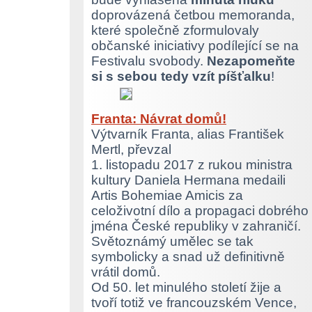
doprovázená četbou memoranda,
které společně zformulovaly
občanské iniciativy podílející se na
Festivalu svobody.
Nezapomeňte
si s sebou tedy vzít píšťalku
!
Franta: Návrat domů!
Výtvarník Franta, alias František
Mertl, převzal
1. listopadu 2017 z rukou ministra
kultury Daniela Hermana medaili
Artis Bohemiae Amicis za
celoživotní dílo a propagaci dobrého
jména České republiky v zahraničí.
Světoznámý umělec se tak
symbolicky a snad už definitivně
vrátil domů.
Od 50. let minulého století žije a
tvoří totiž ve francouzském Vence,