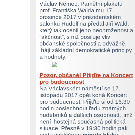
Václav Němec. Pamětní plaketu
prof. Františka Walda mu 17.
prosince 2017 v prezidentském
salonku Rudolfina předal Jiří Wald,
který tak ocenil jeho neohroženost a
“akčnost”, s níž posiluje vliv
občanské společnosti a odvážně
hájí základní demokratické principy
a hodnoty.
Pozor, občané! Přijďte na Koncert
pro budoucnost
Na Václavském náměstí se 17.
listopadu 2017 opět koná Koncert
pro budoucnost. Přijďte si od 16:30
hodin poslechnout řadu známých
hudebníků a dalších osobností, jimž
není lhostejná současná politická
situace. Přesně v 19:30 hodin pak
bude vyhlášena
minuta hluku