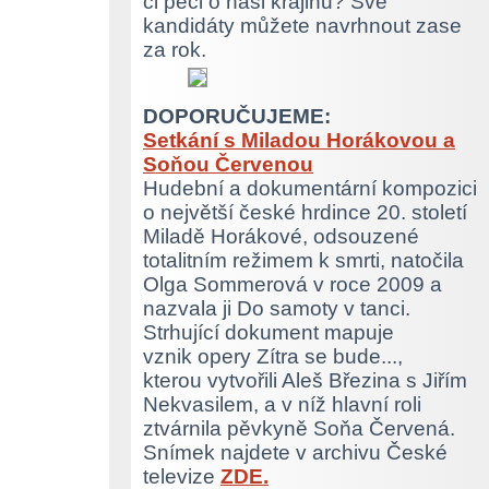
či péči o naši krajinu? Své
kandidáty můžete navrhnout zase
za rok.
DOPORUČUJEME:
Setkání s Miladou Horákovou a
Soňou Červenou
Hudební a dokumentární kompozici
o největší české hrdince 20. století
Miladě Horákové, odsouzené
totalitním režimem k smrti, natočila
Olga Sommerová v roce 2009 a
nazvala ji Do samoty v tanci.
Strhující dokument mapuje
vznik opery Zítra se bude...,
kterou vytvořili Aleš Březina s Jiřím
Nekvasilem, a v níž hlavní roli
ztvárnila pěvkyně Soňa Červená.
Snímek najdete v archivu České
televize
ZDE.