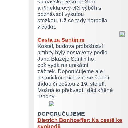
šumavská vesnice Srní
a tříhektarový vlčí výběh s
poznávací vysutou
stezkou. Už se tady narodila
vlčátka.
Cesta za Santinim
Kostel, budova proboštství i
ambity byly postaveny podle
Jana Blažeje Santiniho,
což vydá na unikátní
zážitek. Doporučujeme ale i
historickou expozici se školní
třídou či poštou z 19. století.
Možná to překvapí i děti křtěné
iPhony.
DOPORUČUJEME
Dietrich Bonhoeffer: Na cestě ke
svobodě