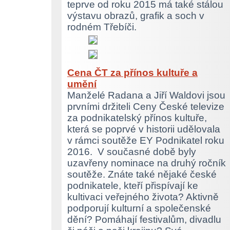
teprve od roku 2015 má také stálou
výstavu obrazů, grafik a soch v
rodném Třebíči.
Cena ČT za přínos kultuře a
umění
Manželé Radana a Jiří Waldovi jsou
prvními držiteli Ceny České televize
za podnikatelský přínos kultuře,
která se poprvé v historii udělovala
v rámci soutěže EY Podnikatel roku
2016. V současné době byly
uzavřeny nominace na druhý ročník
soutěže. Znáte také nějaké české
podnikatele, kteří přispívají ke
kultivaci veřejného života? Aktivně
podporují kulturní a společenské
dění? Pomáhají festivalům, divadlu