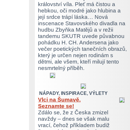
království víla. Pleť má čistou a
hebkou, oči modré jako hlubina a
její srdce trápí láska… Nová
inscenace Stavovského divadla na
hudbu Zbyňka Matějů a v režii
tandemu SKUTR uvede půvabnou
pohádku H. CH. Andersena jako
večer poetických tanečních obrazů,
který je určen nejen rodinám s
dětmi, ale všem, kteří milují tento
nesmrtelný příběh.
NÁPADY, INSPIRACE, VÝLETY
Vlci na Šumavě.
Seznamte se!
Zdálo se, že z Česka zmizel
navždy – dnes se však malu
vrací, čehož příkladem budiž