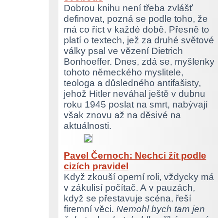
Dobrou knihu není třeba zvlášť
definovat, pozná se podle toho, že
má co říct v každé době. Přesně to
platí o textech, jež za druhé světové
války psal ve vězení Dietrich
Bonhoeffer. Dnes, zdá se, myšlenky
tohoto německého myslitele,
teologa a důsledného antifašisty,
jehož Hitler neváhal ještě v dubnu
roku 1945 poslat na smrt, nabývají
však znovu až na děsivé na
aktuálnosti.
Pavel Černoch: Nechci žít podle
cizích pravidel
Když zkouší operní roli, vždycky má
v zákulisí počítač. A v pauzách,
když se přestavuje scéna, řeší
firemní věci.
Nemohl bych tam jen