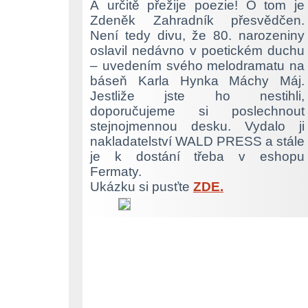
A určitě přežije poezie! O tom je
Zdeněk Zahradník přesvědčen.
Není tedy divu, že 80. narozeniny
oslavil nedávno v poetickém duchu
– uvedením svého melodramatu na
báseň Karla Hynka Máchy Máj.
Jestliže jste ho nestihli,
doporučujeme si poslechnout
stejnojmennou desku. Vydalo ji
nakladatelství WALD PRESS a stále
je k dostání třeba v eshopu
Fermaty.
Ukázku si pusťte
ZDE.