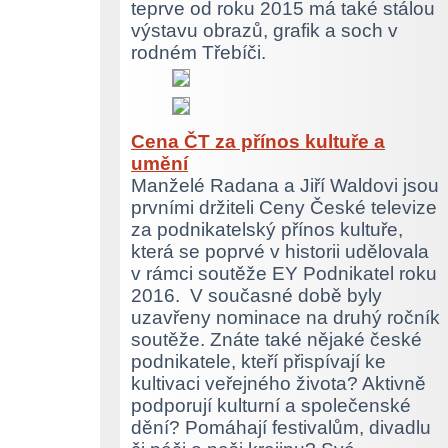
teprve od roku 2015 má také stálou
výstavu obrazů, grafik a soch v
rodném Třebíči.
Cena ČT za přínos kultuře a
umění
Manželé Radana a Jiří Waldovi jsou
prvními držiteli Ceny České televize
za podnikatelský přínos kultuře,
která se poprvé v historii udělovala
v rámci soutěže EY Podnikatel roku
2016. V současné době byly
uzavřeny nominace na druhý ročník
soutěže. Znáte také nějaké české
podnikatele, kteří přispívají ke
kultivaci veřejného života? Aktivně
podporují kulturní a společenské
dění? Pomáhají festivalům, divadlu