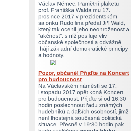
Václav Němec. Pamětní plaketu
prof. Františka Walda mu 17.
prosince 2017 v prezidentském
salonku Rudolfina předal Jiří Wald,
který tak ocenil jeho neohroženost a
“akčnost”, s níž posiluje vliv
občanské společnosti a odvážně
hájí základní demokratické principy
a hodnoty.
Pozor, občané! Přijďte na Koncert
pro budoucnost
Na Václavském náměstí se 17.
listopadu 2017 opět koná Koncert
pro budoucnost. Přijďte si od 16:30
hodin poslechnout řadu známých
hudebníků a dalších osobností, jimž
není lhostejná současná politická
situace. Přesně v 19:30 hodin pak
bude vyhlášena
minuta hluku