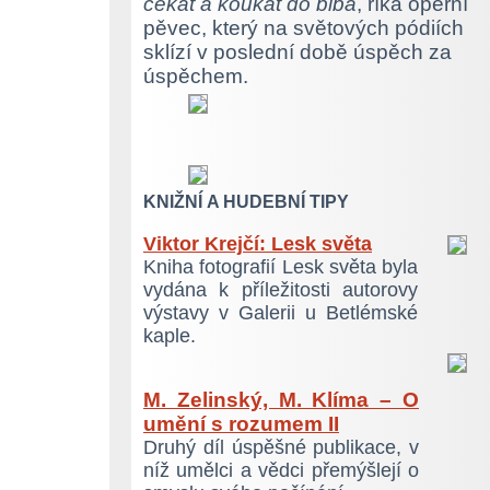
čekat a koukat do blba
, říká operní
pěvec, který na světových pódiích
sklízí v poslední době úspěch za
úspěchem.
KNIŽNÍ A HUDEBNÍ TIPY
Viktor Krejčí: Lesk světa
Kniha fotografií Lesk světa byla
vydána k příležitosti autorovy
výstavy v Galerii u Betlémské
kaple.
M. Zelinský, M. Klíma – O
umění s rozumem II
Druhý díl úspěšné publikace, v
níž umělci a vědci přemýšlejí o