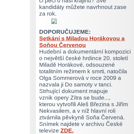
či péči o naši krajinu? Své
kandidáty můžete navrhnout zase
za rok.
DOPORUČUJEME:
Setkání s Miladou Horákovou a
Soňou Červenou
Hudební a dokumentární kompozici
o největší české hrdince 20. století
Miladě Horákové, odsouzené
totalitním režimem k smrti, natočila
Olga Sommerová v roce 2009 a
nazvala ji Do samoty v tanci.
Strhující dokument mapuje
vznik opery Zítra se bude...,
kterou vytvořili Aleš Březina s Jiřím
Nekvasilem, a v níž hlavní roli
ztvárnila pěvkyně Soňa Červená.
Snímek najdete v archivu České
televize
ZDE.