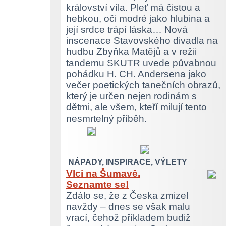
království víla. Pleť má čistou a
hebkou, oči modré jako hlubina a
její srdce trápí láska… Nová
inscenace Stavovského divadla na
hudbu Zbyňka Matějů a v režii
tandemu SKUTR uvede půvabnou
pohádku H. CH. Andersena jako
večer poetických tanečních obrazů,
který je určen nejen rodinám s
dětmi, ale všem, kteří milují tento
nesmrtelný příběh.
NÁPADY, INSPIRACE, VÝLETY
Vlci na Šumavě.
Seznamte se!
Zdálo se, že z Česka zmizel
navždy – dnes se však malu
vrací, čehož příkladem budiž