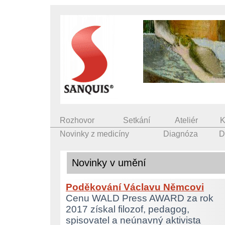
Rozhovor
Setkání
Ateliér
K
Novinky z medicíny
Diagnóza
D
Novinky v umění
Poděkování Václavu Němcovi
Cenu WALD Press AWARD za rok
2017 získal filozof, pedagog,
spisovatel a neúnavný aktivista