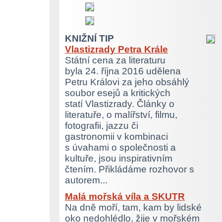
KNIŽNÍ TIP
Vlastizrady Petra Krále
Státní cena za literaturu
byla 24. října 2016 udělena
Petru Královi za jeho obsáhlý
soubor esejů a kritických
statí Vlastizrady. Články o
literatuře, o malířství, filmu,
fotografii, jazzu či
gastronomii v kombinaci
s úvahami o společnosti a
kultuře, jsou inspirativním
čtením. Přikládáme rozhovor s
autorem...
Malá mořská víla a SKUTR
Na dně moří, tam, kam by lidské
oko nedohlédlo, žije v mořském