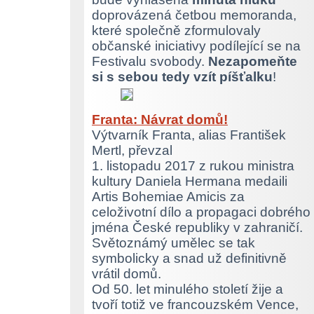
doprovázená četbou memoranda,
které společně zformulovaly
občanské iniciativy podílející se na
Festivalu svobody.
Nezapomeňte
si s sebou tedy vzít píšťalku
!
Franta: Návrat domů!
Výtvarník Franta, alias František
Mertl, převzal
1. listopadu 2017 z rukou ministra
kultury Daniela Hermana medaili
Artis Bohemiae Amicis za
celoživotní dílo a propagaci dobrého
jména České republiky v zahraničí.
Světoznámý umělec se tak
symbolicky a snad už definitivně
vrátil domů.
Od 50. let minulého století žije a
tvoří totiž ve francouzském Vence,