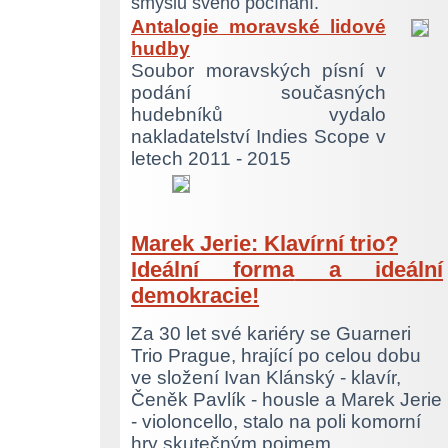
smyslu svého počínání.
Antalogie moravské lidové
hudby
Soubor moravských písní v
podání současných
hudebníků vydalo
nakladatelství Indies Scope v
letech 2011 - 2015
Marek Jerie: Klavírní trio?
Ideální forma
a ideální
demokracie!
Za 30 let své kariéry se Guarneri
Trio Prague, hrající po celou dobu
ve složení Ivan Klánský - klavír,
Čeněk Pavlík - housle a Marek Jerie
- violoncello, stalo na poli komorní
hry skutečným pojmem.