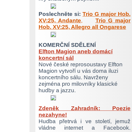
Poslechněte si:
Trio G major Hob.
XV:25, Andante
,
Trio G major
Hob. XV:25, Allegro all Ongarese
KOMERČNÍ SDĚLENÍ
Elfton Magion aneb domácí
koncertní sál
Nové české reprosoustavy Elfton
Magion vytvoří u vás doma iluzi
koncertního sálu. Navrženy
zejména pro milovníky klasické
hudby a jazzu.
Zdeněk Zahradník: Poezie
nezahyne!
Hudba přetrvá i ve století, jemuž
vládne internet a Facebook.