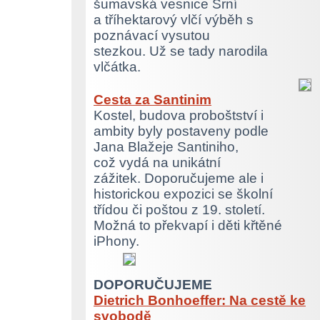
šumavská vesnice Srní
a tříhektarový vlčí výběh s
poznávací vysutou
stezkou. Už se tady narodila
vlčátka.
Cesta za Santinim
Kostel, budova proboštství i
ambity byly postaveny podle
Jana Blažeje Santiniho,
což vydá na unikátní
zážitek. Doporučujeme ale i
historickou expozici se školní
třídou či poštou z 19. století.
Možná to překvapí i děti křtěné
iPhony.
DOPORUČUJEME
Dietrich Bonhoeffer: Na cestě ke
svobodě